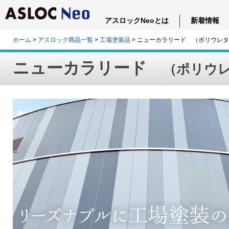
アスロックNeoとは
新着情報
ホーム
>
アスロック商品一覧
>
工場塗装品
> ニューカラリード （ポリウレ
ニューカラリード
（ポリウ