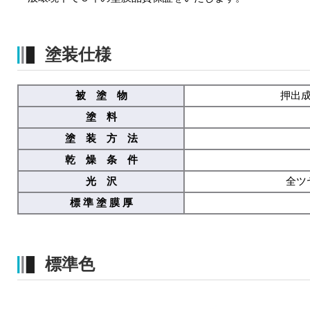
塗装仕様
被 塗 物
押出
塗 料
塗 装 方 法
乾 燥 条 件
光 沢
全ツ
標 準 塗 膜 厚
標準色