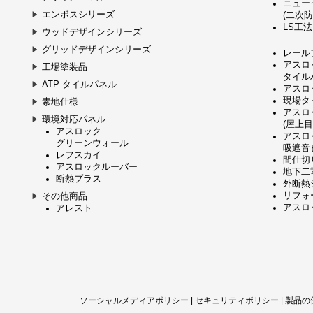
ニュー
エンボスシリーズ
(二次防
LS工法
ウッドデザインシリーズ
グリッドデザインシリーズ
レール
アスロ
工場塗装品
タイル
ATP タイルパネル
アスロ
現場タ
素地仕様
アスロ
環境対応パネル
(屋上
アスロック
アスロ
グリーンウォール
吸遮音
レフスカイ
間仕切
アスロックルーバー
地下二
断熱プラス
外断熱
リフォ
その他商品
アスロッ
アレスト
ソーシャルメディアポリシー
|
セキュリティポリシー
|
製品の