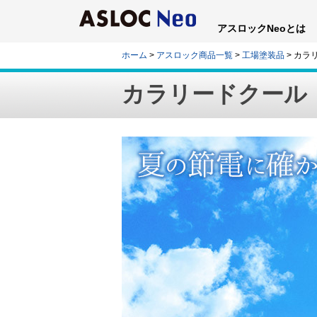
アスロックNeoとは
ホーム
>
アスロック商品一覧
>
工場塗装品
> カ
カラリードクー