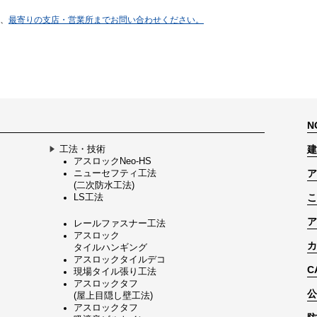
は、
最寄りの支店・営業所までお問い合わせください。
N
工法・技術
建
アスロックNeo-HS
ニューセフティ工法
ア
(二次防水工法)
LS工法
こ
ア
レールファスナー工法
アスロック
カ
タイルハンギング
アスロックタイルデコ
C
現場タイル張り工法
アスロックタフ
公
(屋上目隠し壁工法)
アスロックタフ