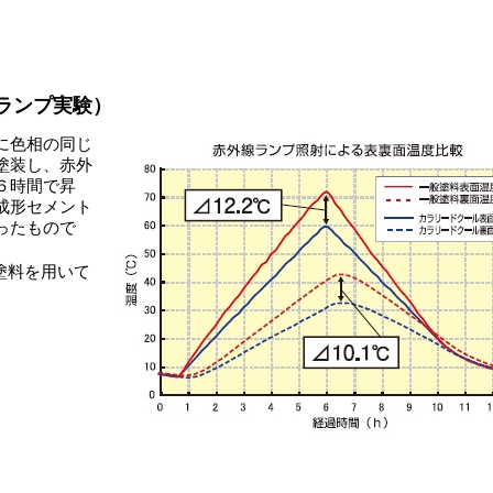
。
ランプ実験）
に色相の同じ
塗装し、赤外
６時間で昇
成形セメント
ったもので
塗料を用いて