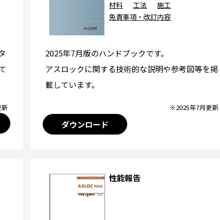
材料
工法
施工
免責事項・改訂内容
2025年7月版のハンドブックです。
タ
アスロックに関する技術的な説明や参考図等を掲
て
載しています。
※2025年7月更新
更新
ダウンロード
性能報告