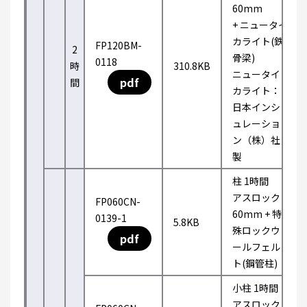
60mm
+ ニュータイ
カライト(鉄
FP120BM-
2
骨梁)
0118
時
310.8KB
ニュータイ
pdf
間
カライト：
日本インシ
ュレーショ
ン（株）社
製
柱 1時間
アスロック
FP060CN-
60mm + 特
0139-1
5.8KB
殊ロックウ
pdf
ールフェル
ト(鋼管柱)
小柱 1時間
アスロック