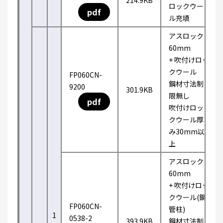
214.9KB
ロックウー
pdf
ル充填
アスロック
60mm
+ 吹付けロッ
クウール
FP060CN-
鋼材寸法制
9200
301.9KB
限無し
pdf
吹付けロッ
クウール厚
み30mm以
上
アスロック
60mm
+ 吹付けロッ
クウール(鋼
FP060CN-
管柱)
1
0538-2
393.9KB
鋼材寸法制