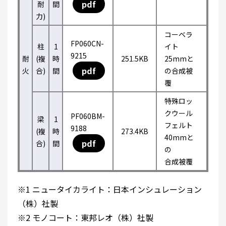
pdf
耐
間
力)
コーベラ
FP060CN-
柱
1
イト
9215
耐
(複
時
251.5KB
25mmと
pdf
火
合)
間
の合成被
覆
特殊ロッ
クウール
PF060BM-
梁
1
フェルト
9188
(複
時
273.4KB
40mmと
pdf
合)
間
の
合成被覆
※1 ニュータイカライト：日本インシュレーション
（株）社製
※2 モノコート：東邦レオ（株）社製