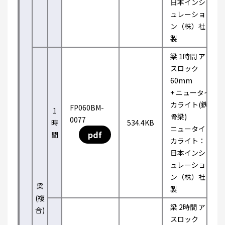
日本インシ
ュレーショ
ン（株）社
製
梁 1時間 ア
スロック
60mm
+ ニュータイ
カライト(鉄
FP060BM-
1
骨梁)
0077
時
534.4KB
ニュータイ
pdf
間
カライト：
日本インシ
ュレーショ
ン（株）社
梁
製
(複
梁 2時間 ア
合)
スロック