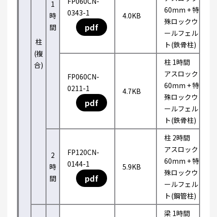
FP060CN-
1
60mm + 特
0343-1
時
4.0KB
殊ロックウ
pdf
間
ールフェル
柱
ト(鉄骨柱)
(複
柱 1時間
合)
アスロック
FP060CN-
60mm + 特
0211-1
4.7KB
殊ロックウ
pdf
ールフェル
ト(鉄骨柱)
柱 2時間
アスロック
FP120CN-
2
60mm + 特
0144-1
時
5.9KB
殊ロックウ
pdf
間
ールフェル
ト(鋼管柱)
梁 1時間