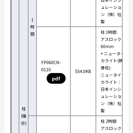
日本インシ
ュレーショ
ン（株）社
1
製
時
柱 1時間
間
アスロック
60mm
+ ニュータイ
カライト(鉄
FP060CN-
骨柱)
0110
554.0KB
ニュータイ
pdf
カライト：
日本インシ
ュレーショ
ン（株）社
柱
製
(複
柱 2時間
合)
アスロック