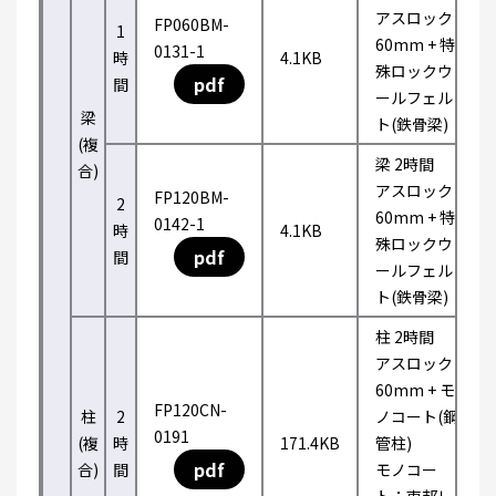
アスロック
FP060BM-
1
60mm + 特
0131-1
時
4.1KB
殊ロックウ
pdf
間
ールフェル
梁
ト(鉄骨梁)
(複
梁 2時間
合)
アスロック
FP120BM-
2
60mm + 特
0142-1
時
4.1KB
殊ロックウ
pdf
間
ールフェル
ト(鉄骨梁)
柱 2時間
アスロック
60mm + モ
FP120CN-
柱
2
ノコート(鋼
0191
(複
時
171.4KB
管柱)
pdf
合)
間
モノコー