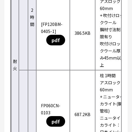
アスロック
60mm
2
+ 吹付けロッ
時
クウール
間
[FP120BM-
鋼材寸法制
0405-1]
386.5KB
限有り
pdf
吹付けロッ
クウール厚
み45mm以
耐
上
火
柱 1時間
アスロック
60mm
+ ニュータイ
カライト(鋼
FP060CN-
管柱)
0103
687.2KB
ニュータイ
pdf
カライト：