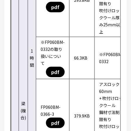
293.8KB
限有り
pdf
吹付けロッ
クウール厚
み25mm以
上
※FP060BM-
0332の取り
1
※FP060BM-
扱いについ
時
66.3KB
0332
て
間
pdf
アスロック
60mm
+ 吹付けロッ
梁
クウール
FP060BM-
(複
鋼材寸法制
0366-3
379.9KB
合)
限有り
pdf
吹付けロッ