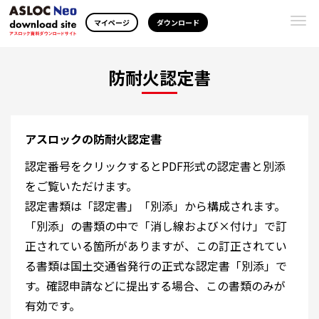
Togg
マイページ
ダウンロード
navi
防耐火認定書
アスロックの防耐火認定書
認定番号をクリックするとPDF形式の認定書と別添
をご覧いただけます。
認定書類は「認定書」「別添」から構成されます。
「別添」の書類の中で「消し線および×付け」で訂
正されている箇所がありますが、この訂正されてい
る書類は国土交通省発行の正式な認定書「別添」で
す。確認申請などに提出する場合、この書類のみが
有効です。