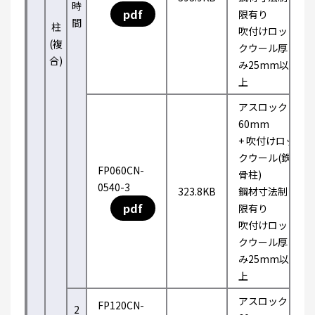
時
pdf
限有り
間
柱
吹付けロッ
(複
クウール厚
合)
み25mm以
上
アスロック
60mm
+ 吹付けロッ
クウール(鉄
FP060CN-
骨柱)
0540-3
323.8KB
鋼材寸法制
pdf
限有り
吹付けロッ
クウール厚
み25mm以
上
アスロック
FP120CN-
2