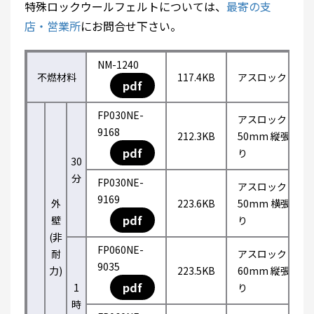
特殊ロックウールフェルトについては、
最寄の支
店・営業所
にお問合せ下さい。
NM-1240
不燃材料
117.4KB
アスロック
pdf
FP030NE-
アスロック
9168
212.3KB
50mm 縦張
pdf
り
30
分
FP030NE-
アスロック
9169
外
223.6KB
50mm 横張
pdf
壁
り
(非
FP060NE-
耐
アスロック
9035
力)
223.5KB
60mm 縦張
pdf
1
り
時