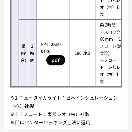
ト：東邦レ
オ（株）社
製
梁 2時間
アスロック
60mm + モ
FP120BM-
梁
2
ノコート(鉄
0146
(複
時
180.2KB
骨梁)
pdf
合)
間
モノコー
ト：東邦レ
オ（株）社
製
※1 ニュータイカライト：日本インシュレーション
（株）社製
※2 モノコート：東邦レオ（株）社製
※[ ]はセンターロッキング工法に運用