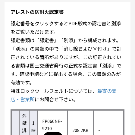
アレストの防耐火認定書
認定番号をクリックするとPDF形式の認定書と別添
をご覧いただけます。
認定書類は「認定書」「別添」から構成されます。
「別添」の書類の中で「消し線および×付け」で訂
正されている箇所がありますが、この訂正されてい
る書類は国土交通省発行の正式な認定書「別添」で
す。確認申請などに提出する場合、この書類のみが
有効です。
特殊ロックウールフェルトについては、
最寄の支
店・営業所
にお問合せ下さい。
外
FP060NE-
壁
1
9210
(非
時
208.2KB
-