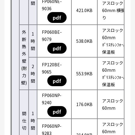
FP060NE-
間
アスロック
9036
421.0KB
60mm 横張
pdf
り
アスロック
外
FP060BE-
1
60mm
断
9079
時
538.0KB
ﾎﾟﾘｽﾁﾚﾝﾌｫｰﾑ
熱
pdf
間
保温板
外
壁
アスロック
FP120BE-
2
(耐
60mm
9065
時
553.9KB
力
ﾎﾟﾘｽﾁﾚﾝﾌｫｰﾑ
pdf
間
壁)
保温板
FP060NP-
アスロック
9240
176.0KB
60mm
pdf
間
1
仕
時
アスロック
FP060NP-
切
間
60mm
9283