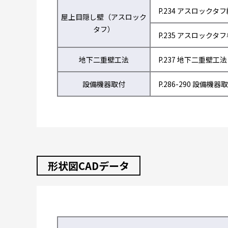
P.234 アスロックタ
屋上目隠し壁（アスロック
タフ）
P.235 アスロックタ
地下二重壁工法
P.237 地下二重壁工法
設備機器取付
P.286-290 設備機器
形状図CADデータ