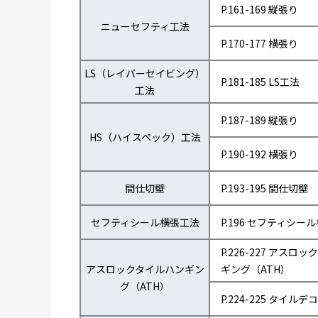
P.161-169 縦張り
ニューセフティ工法
P.170-177 横張り
LS（レイバーセイビング）
P.181-185 LS工法
工法
P.187-189 縦張り
HS（ハイスペック）工法
P.190-192 横張り
間仕切壁
P.193-195 間仕切壁
セフティシール横張工法
P.196 セフティシー
P.226-227 アスロ
アスロックタイルハンギン
ギング（ATH）
グ（ATH）
P.224-225 タイルデコ