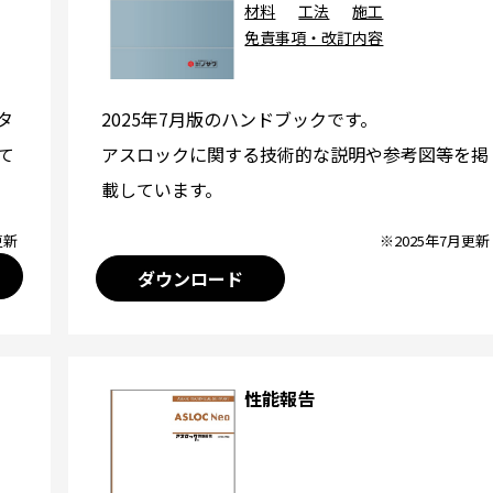
材料
工法
施工
免責事項・改訂内容
2025年7月版のハンドブックです。
タ
アスロックに関する技術的な説明や参考図等を掲
て
載しています。
※2025年7月更新
更新
ダウンロード
性能報告