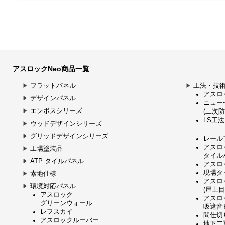
アスロックNeo商品一覧
フラットパネル
工法・技
アスロッ
デザインパネル
ニュー
エンボスシリーズ
(二次防
LS工法
ウッドデザインシリーズ
グリッドデザインシリーズ
レール
アスロ
工場塗装品
タイル
ATP タイルパネル
アスロ
現場タ
素地仕様
アスロ
環境対応パネル
(屋上
アスロック
アスロ
グリーンウォール
吸遮音
レフスカイ
間仕切
アスロックルーバー
地下二