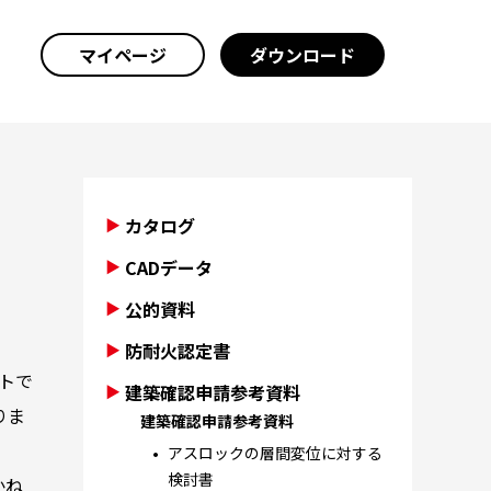
マイページ
ダウンロード
カタログ
CADデータ
公的資料
防耐火認定書
トで
建築確認申請参考資料
りま
建築確認申請参考資料
アスロックの層間変位に対する
検討書
かね