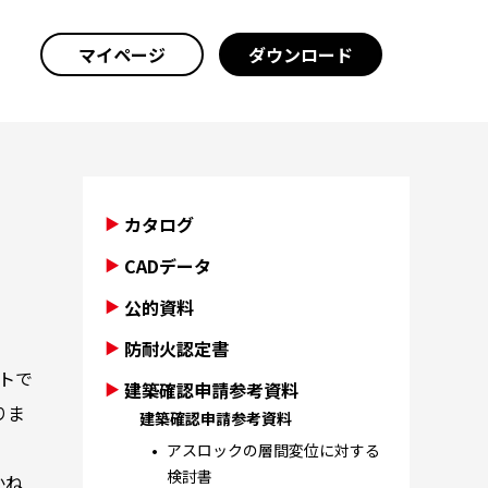
マイページ
ダウンロード
カタログ
CADデータ
公的資料
防耐火認定書
トで
建築確認申請参考資料
りま
建築確認申請参考資料
アスロックの層間変位に対する
検討書
かね