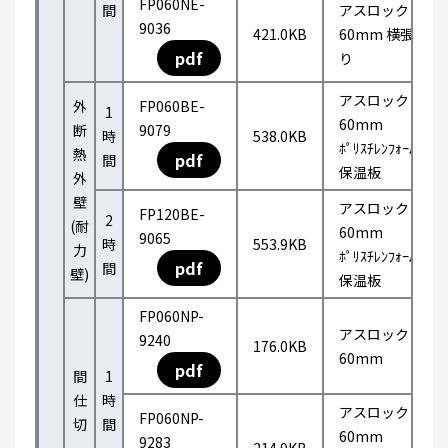
FP060NE-
間
アスロック
9036
421.0KB
60mm 横張
pdf
り
アスロック
外
FP060BE-
1
60mm
断
9079
時
538.0KB
ﾎﾟﾘｽﾁﾚﾝﾌｫｰﾑ
熱
pdf
間
保温板
外
壁
アスロック
FP120BE-
2
(耐
60mm
9065
時
553.9KB
力
ﾎﾟﾘｽﾁﾚﾝﾌｫｰﾑ
pdf
間
壁)
保温板
FP060NP-
アスロック
9240
176.0KB
60mm
pdf
間
1
仕
時
アスロック
FP060NP-
切
間
60mm
9283