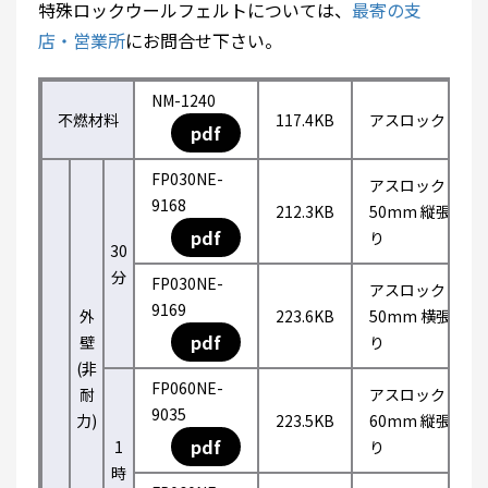
特殊ロックウールフェルトについては、
最寄の支
店・営業所
にお問合せ下さい。
NM-1240
不燃材料
117.4KB
アスロック
pdf
FP030NE-
アスロック
9168
212.3KB
50mm 縦張
pdf
り
30
分
FP030NE-
アスロック
9169
外
223.6KB
50mm 横張
pdf
壁
り
(非
FP060NE-
耐
アスロック
9035
力)
223.5KB
60mm 縦張
pdf
1
り
時