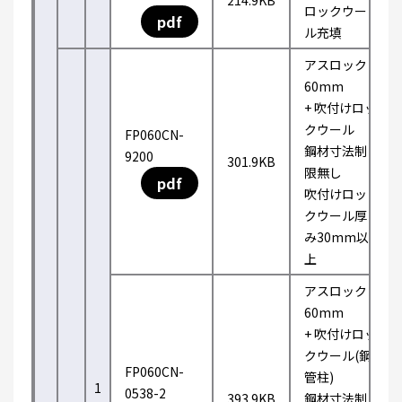
214.9KB
ロックウー
pdf
ル充填
アスロック
60mm
+ 吹付けロッ
クウール
FP060CN-
鋼材寸法制
9200
301.9KB
限無し
pdf
吹付けロッ
クウール厚
み30mm以
上
アスロック
60mm
+ 吹付けロッ
クウール(鋼
FP060CN-
管柱)
1
0538-2
393.9KB
鋼材寸法制