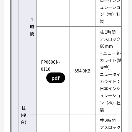
日本インシ
ュレーショ
ン（株）社
1
製
時
柱 1時間
間
アスロック
60mm
+ ニュータイ
カライト(鉄
FP060CN-
骨柱)
0110
554.0KB
ニュータイ
pdf
カライト：
日本インシ
ュレーショ
ン（株）社
柱
製
(複
柱 2時間
合)
アスロック