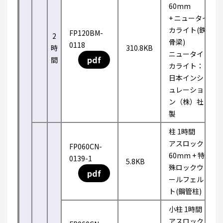
60mm
+ ニュータイ
カライト(鉄
FP120BM-
2
骨梁)
0118
時
310.8KB
ニュータイ
pdf
間
カライト：
日本インシ
ュレーショ
ン（株）社
製
柱 1時間
アスロック
FP060CN-
60mm + 特
0139-1
5.8KB
殊ロックウ
pdf
ールフェル
ト(鋼管柱)
小柱 1時間
アスロック