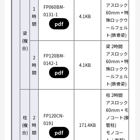
アスロック
FP060BM-
1
60mm + 特
0131-1
時
4.1KB
殊ロックウ
pdf
間
ールフェル
梁
ト(鉄骨梁)
(複
梁 2時間
合)
アスロック
FP120BM-
2
60mm + 特
0142-1
時
4.1KB
殊ロックウ
pdf
間
ールフェル
ト(鉄骨梁)
柱 2時間
アスロック
60mm + モ
FP120CN-
柱
2
ノコート(鋼
0191
(複
時
171.4KB
管柱)
pdf
合)
間
モノコー