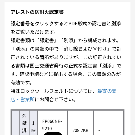
アレストの防耐火認定書
認定番号をクリックするとPDF形式の認定書と別添
をご覧いただけます。
認定書類は「認定書」「別添」から構成されます。
「別添」の書類の中で「消し線および×付け」で訂
正されている箇所がありますが、この訂正されてい
る書類は国土交通省発行の正式な認定書「別添」で
す。確認申請などに提出する場合、この書類のみが
有効です。
特殊ロックウールフェルトについては、
最寄の支
店・営業所
にお問合せ下さい。
外
FP060NE-
壁
1
9210
(非
時
208.2KB
-