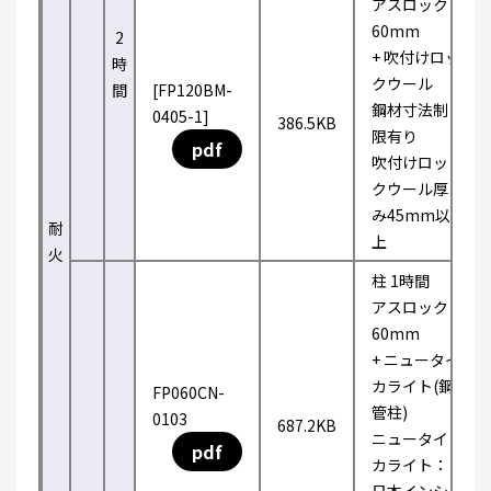
アスロック
60mm
2
+ 吹付けロッ
時
クウール
間
[FP120BM-
鋼材寸法制
0405-1]
386.5KB
限有り
pdf
吹付けロッ
クウール厚
み45mm以
耐
上
火
柱 1時間
アスロック
60mm
+ ニュータイ
カライト(鋼
FP060CN-
管柱)
0103
687.2KB
ニュータイ
pdf
カライト：