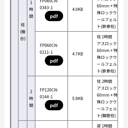
FP060CN-
1
60mm + 特
0343-1
時
4.0KB
殊ロックウ
pdf
間
ールフェル
柱
ト(鉄骨柱)
(複
柱 1時間
合)
アスロック
FP060CN-
60mm + 特
0211-1
4.7KB
殊ロックウ
pdf
ールフェル
ト(鉄骨柱)
柱 2時間
アスロック
FP120CN-
2
60mm + 特
0144-1
時
5.9KB
殊ロックウ
pdf
間
ールフェル
ト(鋼管柱)
梁 1時間