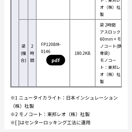
ト：東邦レ
オ（株）社
製
梁 2時間
アスロック
60mm + モ
FP120BM-
梁
2
ノコート(鉄
0146
(複
時
180.2KB
骨梁)
pdf
合)
間
モノコー
ト：東邦レ
オ（株）社
製
※1 ニュータイカライト：日本インシュレーション
（株）社製
※2 モノコート：東邦レオ（株）社製
※[ ]はセンターロッキング工法に運用