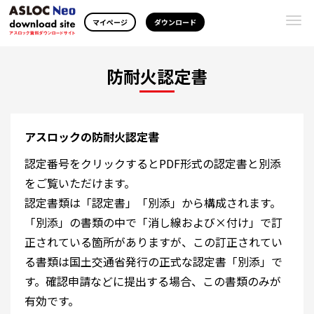
Togg
マイページ
ダウンロード
navi
防耐火認定書
アスロックの防耐火認定書
認定番号をクリックするとPDF形式の認定書と別添
をご覧いただけます。
認定書類は「認定書」「別添」から構成されます。
「別添」の書類の中で「消し線および×付け」で訂
正されている箇所がありますが、この訂正されてい
る書類は国土交通省発行の正式な認定書「別添」で
す。確認申請などに提出する場合、この書類のみが
有効です。