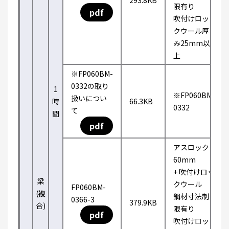
293.8KB
限有り
pdf
吹付けロッ
クウール厚
み25mm以
上
※FP060BM-
0332の取り
1
※FP060BM-
扱いについ
時
66.3KB
0332
て
間
pdf
アスロック
60mm
+ 吹付けロッ
梁
クウール
FP060BM-
(複
鋼材寸法制
0366-3
379.9KB
合)
限有り
pdf
吹付けロッ