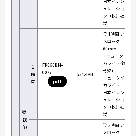
日本インシ
ュレーショ
ン（株）社
製
梁 1時間 ア
スロック
60mm
+ ニュータイ
カライト(鉄
FP060BM-
1
骨梁)
0077
時
534.4KB
ニュータイ
pdf
間
カライト：
日本インシ
ュレーショ
ン（株）社
梁
製
(複
梁 2時間 ア
合)
スロック