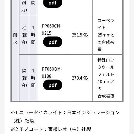
pdf
耐
間
力)
コーベラ
FP060CN-
柱
1
イト
9215
耐
(複
時
251.5KB
25mmと
pdf
火
合)
間
の合成被
覆
特殊ロッ
クウール
PF060BM-
梁
1
フェルト
9188
(複
時
273.4KB
40mmと
pdf
合)
間
の
合成被覆
※1 ニュータイカライト：日本インシュレーション
（株）社製
※2 モノコート：東邦レオ（株）社製