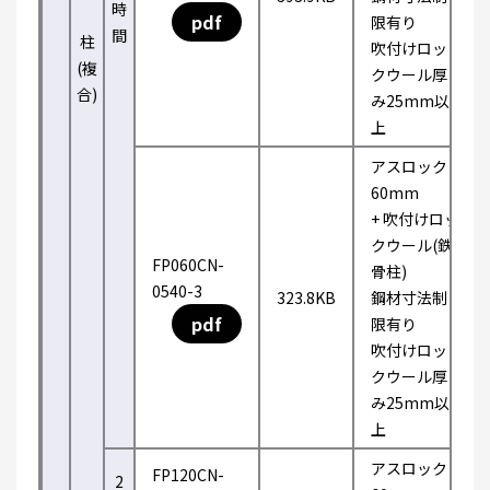
時
pdf
限有り
間
柱
吹付けロッ
(複
クウール厚
合)
み25mm以
上
アスロック
60mm
+ 吹付けロッ
クウール(鉄
FP060CN-
骨柱)
0540-3
323.8KB
鋼材寸法制
pdf
限有り
吹付けロッ
クウール厚
み25mm以
上
アスロック
FP120CN-
2