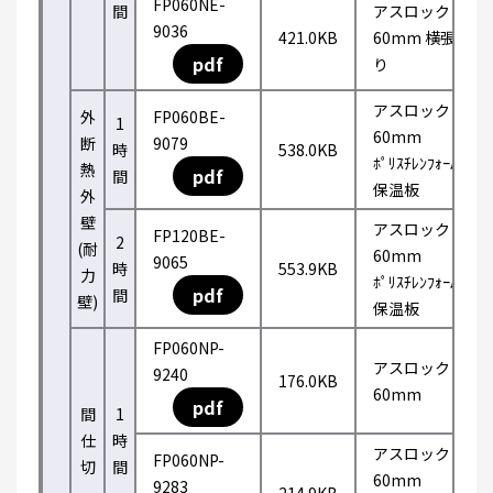
FP060NE-
間
アスロック
9036
421.0KB
60mm 横張
pdf
り
アスロック
外
FP060BE-
1
60mm
断
9079
時
538.0KB
ﾎﾟﾘｽﾁﾚﾝﾌｫｰﾑ
熱
pdf
間
保温板
外
壁
アスロック
FP120BE-
2
(耐
60mm
9065
時
553.9KB
力
ﾎﾟﾘｽﾁﾚﾝﾌｫｰﾑ
pdf
間
壁)
保温板
FP060NP-
アスロック
9240
176.0KB
60mm
pdf
間
1
仕
時
アスロック
FP060NP-
切
間
60mm
9283