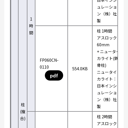
日本インシ
ュレーショ
ン（株）社
1
製
時
柱 1時間
間
アスロック
60mm
+ ニュータイ
カライト(鉄
FP060CN-
骨柱)
0110
554.0KB
ニュータイ
pdf
カライト：
日本インシ
ュレーショ
ン（株）社
柱
製
(複
柱 2時間
合)
アスロック