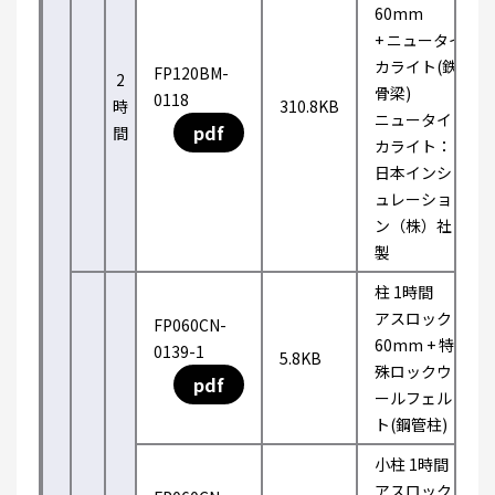
60mm
+ ニュータイ
カライト(鉄
FP120BM-
2
骨梁)
0118
時
310.8KB
ニュータイ
pdf
間
カライト：
日本インシ
ュレーショ
ン（株）社
製
柱 1時間
アスロック
FP060CN-
60mm + 特
0139-1
5.8KB
殊ロックウ
pdf
ールフェル
ト(鋼管柱)
小柱 1時間
アスロック