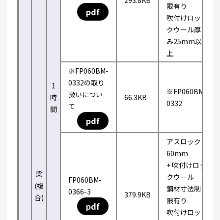
293.8KB
限有り
pdf
吹付けロッ
クウール厚
み25mm以
上
※FP060BM-
0332の取り
1
※FP060BM-
扱いについ
時
66.3KB
0332
て
間
pdf
アスロック
60mm
+ 吹付けロッ
梁
クウール
FP060BM-
(複
鋼材寸法制
0366-3
379.9KB
合)
限有り
pdf
吹付けロッ