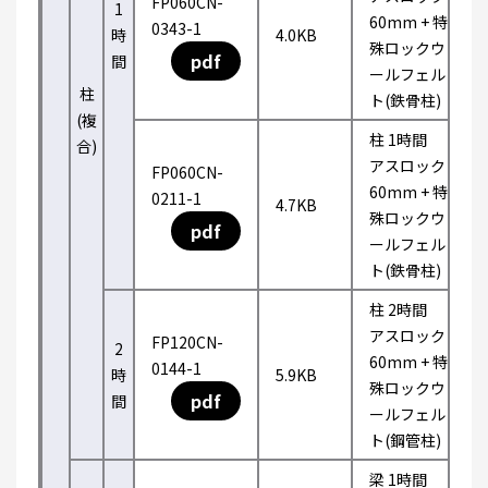
FP060CN-
1
60mm + 特
0343-1
時
4.0KB
殊ロックウ
pdf
間
ールフェル
柱
ト(鉄骨柱)
(複
柱 1時間
合)
アスロック
FP060CN-
60mm + 特
0211-1
4.7KB
殊ロックウ
pdf
ールフェル
ト(鉄骨柱)
柱 2時間
アスロック
FP120CN-
2
60mm + 特
0144-1
時
5.9KB
殊ロックウ
pdf
間
ールフェル
ト(鋼管柱)
梁 1時間