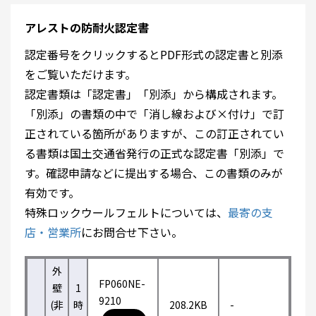
アレストの防耐火認定書
認定番号をクリックするとPDF形式の認定書と別添
をご覧いただけます。
認定書類は「認定書」「別添」から構成されます。
「別添」の書類の中で「消し線および×付け」で訂
正されている箇所がありますが、この訂正されてい
る書類は国土交通省発行の正式な認定書「別添」で
す。確認申請などに提出する場合、この書類のみが
有効です。
特殊ロックウールフェルトについては、
最寄の支
店・営業所
にお問合せ下さい。
外
FP060NE-
壁
1
9210
(非
時
208.2KB
-