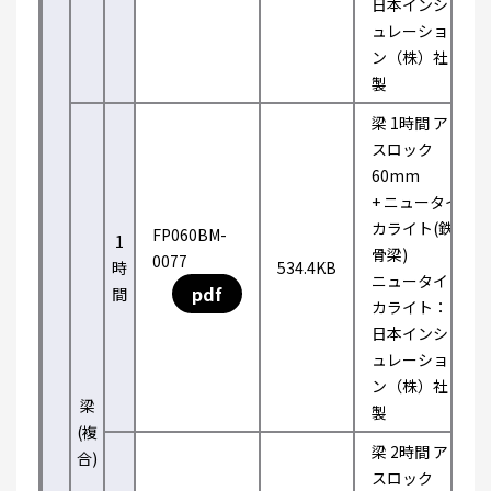
日本インシ
ュレーショ
ン（株）社
製
梁 1時間 ア
スロック
60mm
+ ニュータイ
カライト(鉄
FP060BM-
1
骨梁)
0077
時
534.4KB
ニュータイ
pdf
間
カライト：
日本インシ
ュレーショ
ン（株）社
梁
製
(複
梁 2時間 ア
合)
スロック