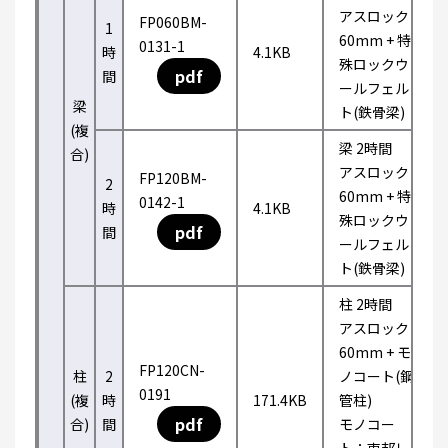
アスロック
FP060BM-
1
60mm + 特
0131-1
時
4.1KB
殊ロックウ
pdf
間
ールフェル
梁
ト(鉄骨梁)
(複
梁 2時間
合)
アスロック
FP120BM-
2
60mm + 特
0142-1
時
4.1KB
殊ロックウ
pdf
間
ールフェル
ト(鉄骨梁)
柱 2時間
アスロック
60mm + モ
FP120CN-
柱
2
ノコート(鋼
0191
(複
時
171.4KB
管柱)
pdf
合)
間
モノコー