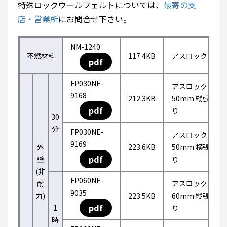
特殊ロックウールフェルトについては、
最寄の支
店・営業所
にお問合せ下さい。
NM-1240
不燃材料
117.4KB
アスロック
pdf
FP030NE-
アスロック
9168
212.3KB
50mm 縦張
pdf
り
30
分
FP030NE-
アスロック
9169
外
223.6KB
50mm 横張
pdf
壁
り
(非
FP060NE-
耐
アスロック
9035
力)
223.5KB
60mm 縦張
pdf
1
り
時