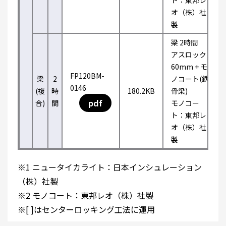
ト：東邦レ
オ（株）社
製
梁 2時間
アスロック
60mm + モ
FP120BM-
梁
2
ノコート(鉄
0146
(複
時
180.2KB
骨梁)
pdf
合)
間
モノコー
ト：東邦レ
オ（株）社
製
※1 ニュータイカライト：日本インシュレーション
（株）社製
※2 モノコート：東邦レオ（株）社製
※[ ]はセンターロッキング工法に運用