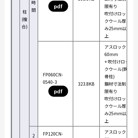
時
pdf
限有り
間
柱
吹付けロッ
(複
クウール厚
合)
み25mm以
上
アスロック
60mm
+ 吹付けロッ
クウール(鉄
FP060CN-
骨柱)
0540-3
323.8KB
鋼材寸法制
pdf
限有り
吹付けロッ
クウール厚
み25mm以
上
アスロック
FP120CN-
2