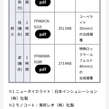
pdf
耐
間
力)
コーベラ
FP060CN-
柱
1
イト
9215
耐
(複
時
251.5KB
25mmと
pdf
火
合)
間
の合成被
覆
特殊ロッ
クウール
PF060BM-
梁
1
フェルト
9188
(複
時
273.4KB
40mmと
pdf
合)
間
の
合成被覆
※1 ニュータイカライト：日本インシュレーション
（株）社製
※2 モノコート：東邦レオ（株）社製