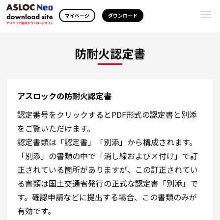
Togg
マイページ
ダウンロード
navi
防耐火認定書
アスロックの防耐火認定書
認定番号をクリックするとPDF形式の認定書と別添
をご覧いただけます。
認定書類は「認定書」「別添」から構成されます。
「別添」の書類の中で「消し線および×付け」で訂
正されている箇所がありますが、この訂正されてい
る書類は国土交通省発行の正式な認定書「別添」で
す。確認申請などに提出する場合、この書類のみが
有効です。