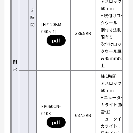
アスロック
60mm
2
+ 吹付けロッ
時
クウール
間
[FP120BM-
鋼材寸法制
0405-1]
386.5KB
限有り
pdf
吹付けロッ
クウール厚
み45mm以
耐
上
火
柱 1時間
アスロック
60mm
+ ニュータイ
カライト(鋼
FP060CN-
管柱)
0103
687.2KB
ニュータイ
pdf
カライト：