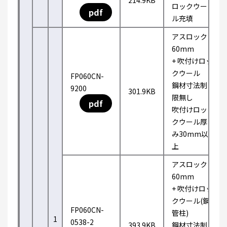
214.9KB
ロックウー
pdf
ル充填
アスロック
60mm
+ 吹付けロッ
クウール
FP060CN-
鋼材寸法制
9200
301.9KB
限無し
pdf
吹付けロッ
クウール厚
み30mm以
上
アスロック
60mm
+ 吹付けロッ
クウール(鋼
FP060CN-
管柱)
1
0538-2
393.9KB
鋼材寸法制