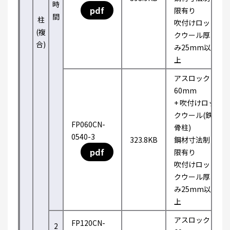
時
pdf
限有り
間
柱
吹付けロッ
(複
クウール厚
合)
み25mm以
上
アスロック
60mm
+ 吹付けロッ
クウール(鉄
FP060CN-
骨柱)
0540-3
323.8KB
鋼材寸法制
pdf
限有り
吹付けロッ
クウール厚
み25mm以
上
アスロック
FP120CN-
2