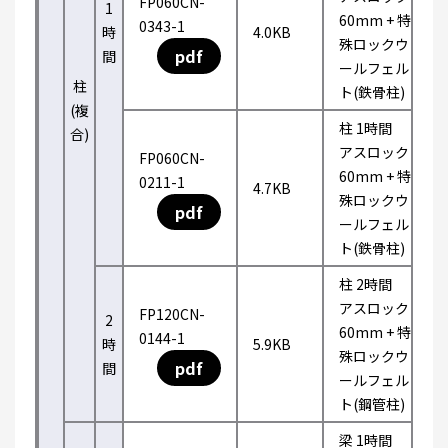
FP060CN-
1
60mm + 特
0343-1
時
4.0KB
殊ロックウ
pdf
間
ールフェル
柱
ト(鉄骨柱)
(複
柱 1時間
合)
アスロック
FP060CN-
60mm + 特
0211-1
4.7KB
殊ロックウ
pdf
ールフェル
ト(鉄骨柱)
柱 2時間
アスロック
FP120CN-
2
60mm + 特
0144-1
時
5.9KB
殊ロックウ
pdf
間
ールフェル
ト(鋼管柱)
梁 1時間