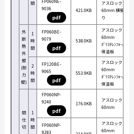
FP060NE-
間
アスロック
9036
421.0KB
60mm 横張
pdf
り
アスロック
外
FP060BE-
1
60mm
断
9079
時
538.0KB
ﾎﾟﾘｽﾁﾚﾝﾌｫｰﾑ
熱
pdf
間
保温板
外
壁
アスロック
FP120BE-
2
(耐
60mm
9065
時
553.9KB
力
ﾎﾟﾘｽﾁﾚﾝﾌｫｰﾑ
pdf
間
壁)
保温板
FP060NP-
アスロック
9240
176.0KB
60mm
pdf
間
1
仕
時
アスロック
FP060NP-
切
間
60mm
9283