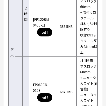
アスロック
60mm
2
+ 吹付けロッ
時
クウール
間
[FP120BM-
鋼材寸法制
0405-1]
386.5KB
限有り
pdf
吹付けロッ
クウール厚
み45mm以
耐
上
火
柱 1時間
アスロック
60mm
+ ニュータイ
カライト(鋼
FP060CN-
管柱)
0103
687.2KB
ニュータイ
pdf
カライト：