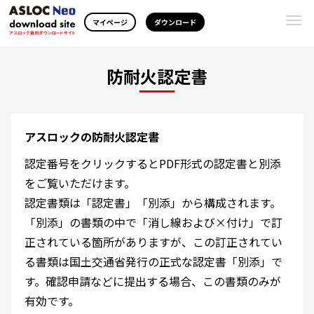
Togg
マイページ
ダウンロード
navi
防耐火認定書
アスロックの防耐火認定書
認定番号をクリックするとPDF形式の認定書と別添
をご覧いただけます。
認定書類は「認定書」「別添」から構成されます。
「別添」の書類の中で「消し線および×付け」で訂
正されている箇所がありますが、この訂正されてい
る書類は国土交通省発行の正式な認定書「別添」で
す。確認申請などに提出する場合、この書類のみが
有効です。