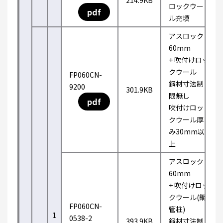
214.9KB
ロックウー
pdf
ル充填
アスロック
60mm
+ 吹付けロッ
クウール
FP060CN-
鋼材寸法制
9200
301.9KB
限無し
pdf
吹付けロッ
クウール厚
み30mm以
上
アスロック
60mm
+ 吹付けロッ
クウール(鋼
FP060CN-
管柱)
1
0538-2
393.9KB
鋼材寸法制