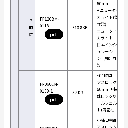
60mm
+ ニュータイ
カライト(鉄
FP120BM-
2
骨梁)
0118
時
310.8KB
ニュータイ
pdf
間
カライト：
日本インシ
ュレーショ
ン（株）社
製
柱 1時間
アスロック
FP060CN-
60mm + 特
0139-1
5.8KB
殊ロックウ
pdf
ールフェル
ト(鋼管柱)
小柱 1時間
アスロック