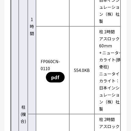
日本インシ
ュレーショ
ン（株）社
1
製
時
柱 1時間
間
アスロック
60mm
+ ニュータイ
カライト(鉄
FP060CN-
骨柱)
0110
554.0KB
ニュータイ
pdf
カライト：
日本インシ
ュレーショ
ン（株）社
柱
製
(複
柱 2時間
合)
アスロック