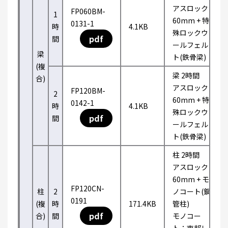
アスロック
FP060BM-
1
60mm + 特
0131-1
時
4.1KB
殊ロックウ
pdf
間
ールフェル
梁
ト(鉄骨梁)
(複
梁 2時間
合)
アスロック
FP120BM-
2
60mm + 特
0142-1
時
4.1KB
殊ロックウ
pdf
間
ールフェル
ト(鉄骨梁)
柱 2時間
アスロック
60mm + モ
FP120CN-
柱
2
ノコート(鋼
0191
(複
時
171.4KB
管柱)
pdf
合)
間
モノコー