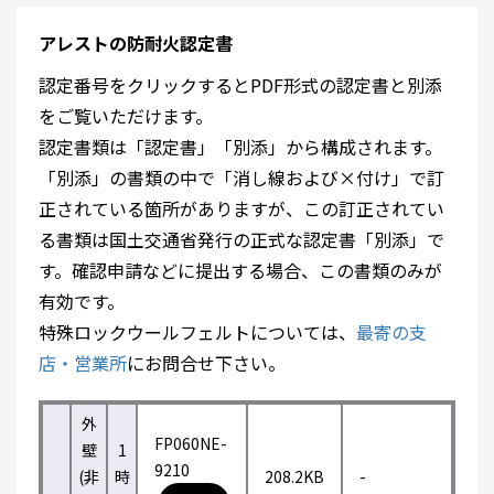
アレストの防耐火認定書
認定番号をクリックするとPDF形式の認定書と別添
をご覧いただけます。
認定書類は「認定書」「別添」から構成されます。
「別添」の書類の中で「消し線および×付け」で訂
正されている箇所がありますが、この訂正されてい
る書類は国土交通省発行の正式な認定書「別添」で
す。確認申請などに提出する場合、この書類のみが
有効です。
特殊ロックウールフェルトについては、
最寄の支
店・営業所
にお問合せ下さい。
外
FP060NE-
壁
1
9210
(非
時
208.2KB
-