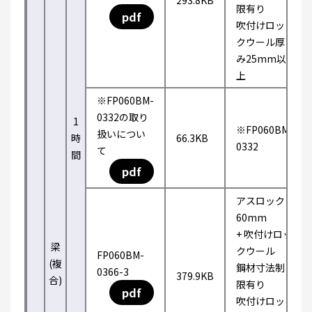
293.8KB
限有り
pdf
吹付けロッ
クウール厚
み25mm以
上
※FP060BM-
0332の取り
1
※FP060BM-
扱いについ
時
66.3KB
0332
て
間
pdf
アスロック
60mm
+ 吹付けロッ
梁
クウール
FP060BM-
(複
鋼材寸法制
0366-3
379.9KB
合)
限有り
pdf
吹付けロッ