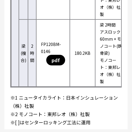
ト：東邦レ
オ（株）社
製
梁 2時間
アスロック
60mm + モ
FP120BM-
梁
2
ノコート(鉄
0146
(複
時
180.2KB
骨梁)
pdf
合)
間
モノコー
ト：東邦レ
オ（株）社
製
※1 ニュータイカライト：日本インシュレーション
（株）社製
※2 モノコート：東邦レオ（株）社製
※[ ]はセンターロッキング工法に運用