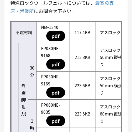
特殊ロックウールフェルトについては、
最寄の支
店・営業所
にお問合せ下さい。
NM-1240
不燃材料
117.4KB
アスロック
pdf
FP030NE-
アスロック
9168
212.3KB
50mm 縦張
pdf
り
30
分
FP030NE-
アスロック
9169
外
223.6KB
50mm 横張
pdf
壁
り
(非
FP060NE-
耐
アスロック
9035
力)
223.5KB
60mm 縦張
pdf
1
り
時