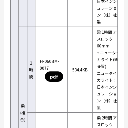
日本インシ
ュレーショ
ン（株）社
製
梁 1時間 ア
スロック
60mm
+ ニュータイ
カライト(鉄
FP060BM-
1
骨梁)
0077
時
534.4KB
ニュータイ
pdf
間
カライト：
日本インシ
ュレーショ
ン（株）社
梁
製
(複
梁 2時間 ア
合)
スロック