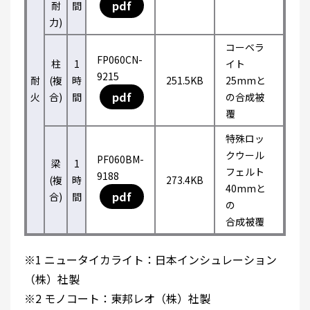
pdf
耐
間
力)
コーベラ
FP060CN-
柱
1
イト
9215
耐
(複
時
251.5KB
25mmと
pdf
火
合)
間
の合成被
覆
特殊ロッ
クウール
PF060BM-
梁
1
フェルト
9188
(複
時
273.4KB
40mmと
pdf
合)
間
の
合成被覆
※1 ニュータイカライト：日本インシュレーション
（株）社製
※2 モノコート：東邦レオ（株）社製