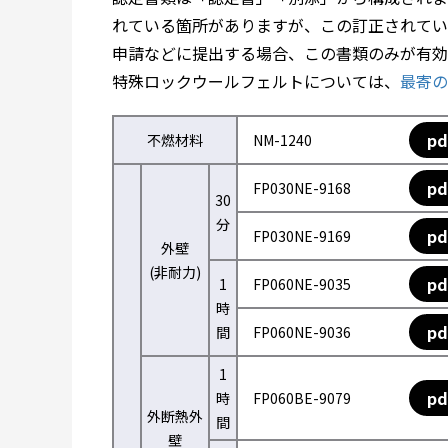
れている箇所がありますが、この訂正されてい
申請などに提出する場合、この書類のみが有効
特殊ロックウールフェルトについては、
最寄の
pd
不燃材料
NM-1240
pd
FP030NE-9168
30
分
pd
FP030NE-9169
外壁
(非耐力)
pd
1
FP060NE-9035
時
pd
間
FP060NE-9036
1
pd
時
FP060BE-9079
外断熱外
間
壁