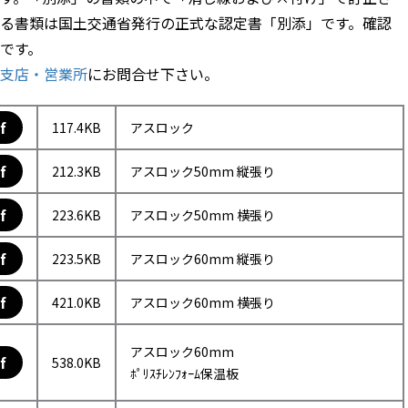
る書類は国土交通省発行の正式な認定書「別添」です。確認
です。
支店・営業所
にお問合せ下さい。
f
117.4KB
アスロック
f
212.3KB
アスロック50mm 縦張り
f
223.6KB
アスロック50mm 横張り
f
223.5KB
アスロック60mm 縦張り
f
421.0KB
アスロック60mm 横張り
アスロック60mm
f
538.0KB
ﾎﾟﾘｽﾁﾚﾝﾌｫｰﾑ保温板