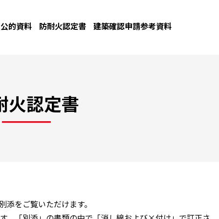
公的資料
防耐火認定書
建築確認申請参考資料
耐火認定書
と別添をご覧いただけます。
す。「別添」の書類の中で「消し線および×付け」で訂正さ