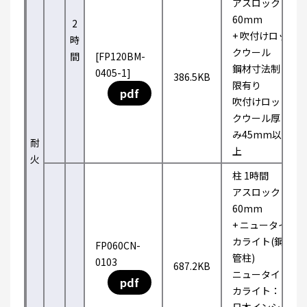
アスロック
60mm
2
+ 吹付けロッ
時
クウール
間
[FP120BM-
鋼材寸法制
0405-1]
386.5KB
限有り
pdf
吹付けロッ
クウール厚
み45mm以
耐
上
火
柱 1時間
アスロック
60mm
+ ニュータイ
カライト(鋼
FP060CN-
管柱)
0103
687.2KB
ニュータイ
pdf
カライト：