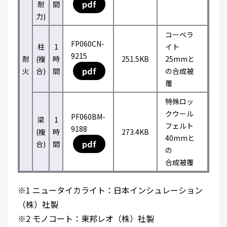
pdf
耐
間
力)
コーベラ
FP060CN-
柱
1
イト
9215
耐
(複
時
251.5KB
25mmと
pdf
火
合)
間
の合成被
覆
特殊ロッ
クウール
PF060BM-
梁
1
フェルト
9188
(複
時
273.4KB
40mmと
pdf
合)
間
の
合成被覆
※1 ニュータイカライト：日本インシュレーション
（株）社製
※2 モノコート：東邦レオ（株）社製