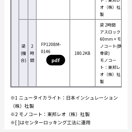
ト：東邦レ
オ（株）社
製
梁 2時間
アスロック
60mm + モ
FP120BM-
梁
2
ノコート(鉄
0146
(複
時
180.2KB
骨梁)
pdf
合)
間
モノコー
ト：東邦レ
オ（株）社
製
※1 ニュータイカライト：日本インシュレーション
（株）社製
※2 モノコート：東邦レオ（株）社製
※[ ]はセンターロッキング工法に運用