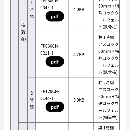
FP060CN-
1
60mm + 特
0343-1
時
4.0KB
殊ロックウ
pdf
間
ールフェル
柱
ト(鉄骨柱)
(複
柱 1時間
合)
アスロック
FP060CN-
60mm + 特
0211-1
4.7KB
殊ロックウ
pdf
ールフェル
ト(鉄骨柱)
柱 2時間
アスロック
FP120CN-
2
60mm + 特
0144-1
時
5.9KB
殊ロックウ
pdf
間
ールフェル
ト(鋼管柱)
梁 1時間