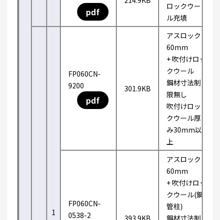
214.9KB
ロックウー
pdf
ル充填
アスロック
60mm
+ 吹付けロッ
クウール
FP060CN-
鋼材寸法制
9200
301.9KB
限無し
pdf
吹付けロッ
クウール厚
み30mm以
上
アスロック
60mm
+ 吹付けロッ
クウール(鋼
FP060CN-
管柱)
1
0538-2
393.9KB
鋼材寸法制