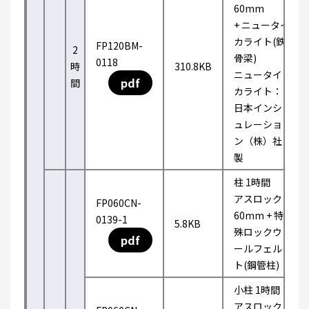
60mm
+ ニュータイ
カライト(鉄
FP120BM-
2
骨梁)
0118
時
310.8KB
ニュータイ
pdf
間
カライト：
日本インシ
ュレーショ
ン（株）社
製
柱 1時間
アスロック
FP060CN-
60mm + 特
0139-1
5.8KB
殊ロックウ
pdf
ールフェル
ト(鋼管柱)
小柱 1時間
アスロック