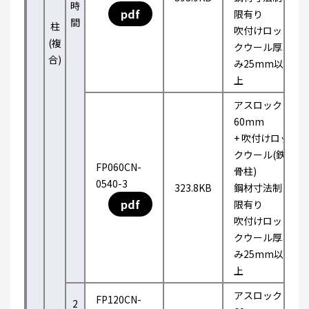
時
pdf
限有り
間
柱
吹付けロッ
(複
クウール厚
合)
み25mm以
上
アスロック
60mm
+ 吹付けロッ
クウール(鉄
FP060CN-
骨柱)
0540-3
323.8KB
鋼材寸法制
pdf
限有り
吹付けロッ
クウール厚
み25mm以
上
アスロック
FP120CN-
2