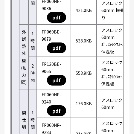
FP060NE-
間
アスロック
9036
421.0KB
60mm 横張
pdf
り
アスロック
外
FP060BE-
1
60mm
断
9079
時
538.0KB
ﾎﾟﾘｽﾁﾚﾝﾌｫｰﾑ
熱
pdf
間
保温板
外
壁
アスロック
FP120BE-
2
(耐
60mm
9065
時
553.9KB
力
ﾎﾟﾘｽﾁﾚﾝﾌｫｰﾑ
pdf
間
壁)
保温板
FP060NP-
アスロック
9240
176.0KB
60mm
pdf
間
1
仕
時
アスロック
FP060NP-
切
間
60mm
9283