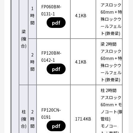
アスロック
FP060BM-
1
60mm + 特
0131-1
時
4.1KB
殊ロックウ
pdf
間
ールフェル
梁
ト(鉄骨梁)
(複
梁 2時間
合)
アスロック
FP120BM-
2
60mm + 特
0142-1
時
4.1KB
殊ロックウ
pdf
間
ールフェル
ト(鉄骨梁)
柱 2時間
アスロック
60mm + モ
FP120CN-
柱
2
ノコート(鋼
0191
(複
時
171.4KB
管柱)
pdf
合)
間
モノコー