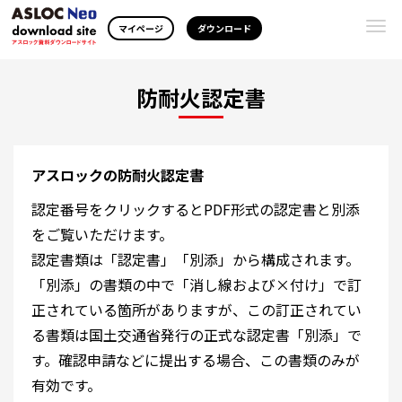
Togg
マイページ
ダウンロード
navi
防耐火認定書
アスロックの防耐火認定書
認定番号をクリックするとPDF形式の認定書と別添
をご覧いただけます。
認定書類は「認定書」「別添」から構成されます。
「別添」の書類の中で「消し線および×付け」で訂
正されている箇所がありますが、この訂正されてい
る書類は国土交通省発行の正式な認定書「別添」で
す。確認申請などに提出する場合、この書類のみが
有効です。