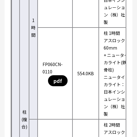
日本インシ
ュレーショ
ン（株）社
1
製
時
柱 1時間
間
アスロック
60mm
+ ニュータイ
カライト(鉄
FP060CN-
骨柱)
0110
554.0KB
ニュータイ
pdf
カライト：
日本インシ
ュレーショ
ン（株）社
柱
製
(複
柱 2時間
合)
アスロック