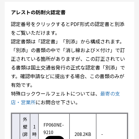
アレストの防耐火認定書
認定番号をクリックするとPDF形式の認定書と別添
をご覧いただけます。
認定書類は「認定書」「別添」から構成されます。
「別添」の書類の中で「消し線および×付け」で訂
正されている箇所がありますが、この訂正されてい
る書類は国土交通省発行の正式な認定書「別添」で
す。確認申請などに提出する場合、この書類のみが
有効です。
特殊ロックウールフェルトについては、
最寄の支
店・営業所
にお問合せ下さい。
外
FP060NE-
壁
1
9210
(非
時
208.2KB
-