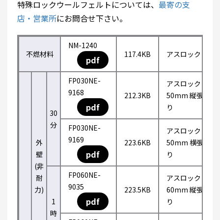
特殊ロックウールフェルトについては、
最寄の支
店・営業所
にお問合せ下さい。
NM-1240
不燃材料
117.4KB
アスロック
pdf
FP030NE-
アスロック
9168
212.3KB
50mm 縦張
pdf
り
30
分
FP030NE-
アスロック
9169
外
223.6KB
50mm 横張
pdf
壁
り
(非
FP060NE-
耐
アスロック
9035
力)
223.5KB
60mm 縦張
pdf
1
り
時