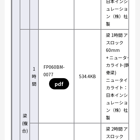
日本インシ
ュレーショ
ン（株）社
製
梁 1時間 ア
スロック
60mm
+ ニュータイ
カライト(鉄
FP060BM-
1
骨梁)
0077
時
534.4KB
ニュータイ
pdf
間
カライト：
日本インシ
ュレーショ
ン（株）社
梁
製
(複
梁 2時間 ア
合)
スロック