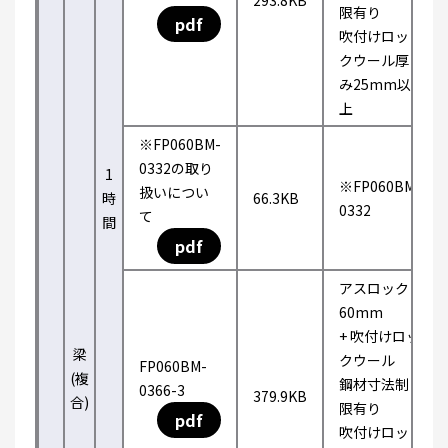
293.8KB
限有り
pdf
吹付けロッ
クウール厚
み25mm以
上
※FP060BM-
0332の取り
1
※FP060BM-
扱いについ
時
66.3KB
0332
て
間
pdf
アスロック
60mm
+ 吹付けロッ
梁
クウール
FP060BM-
(複
鋼材寸法制
0366-3
379.9KB
合)
限有り
pdf
吹付けロッ