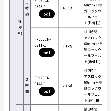
FP060CN-
1
60mm + 特
0343-1
時
4.0KB
殊ロックウ
pdf
間
ールフェル
柱
ト(鉄骨柱)
(複
柱 1時間
合)
アスロック
FP060CN-
60mm + 特
0211-1
4.7KB
殊ロックウ
pdf
ールフェル
ト(鉄骨柱)
柱 2時間
アスロック
FP120CN-
2
60mm + 特
0144-1
時
5.9KB
殊ロックウ
pdf
間
ールフェル
ト(鋼管柱)
梁 1時間