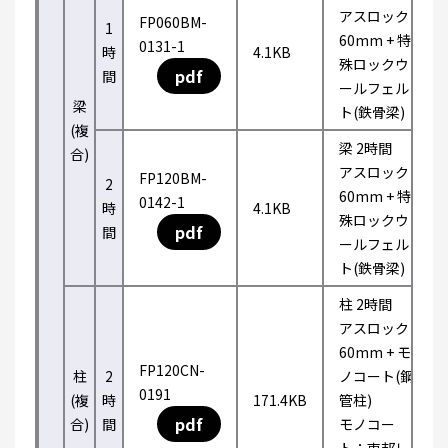
アスロック
FP060BM-
1
60mm + 特
0131-1
時
4.1KB
殊ロックウ
pdf
間
ールフェル
梁
ト(鉄骨梁)
(複
梁 2時間
合)
アスロック
FP120BM-
2
60mm + 特
0142-1
時
4.1KB
殊ロックウ
pdf
間
ールフェル
ト(鉄骨梁)
柱 2時間
アスロック
60mm + モ
FP120CN-
柱
2
ノコート(鋼
0191
(複
時
171.4KB
管柱)
pdf
合)
間
モノコー