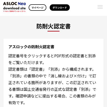
Togg
マイページ
ダウンロード
navi
防耐火認定書
アスロックの防耐火認定書
認定番号をクリックするとPDF形式の認定書と別添
をご覧いただけます。
認定書類は「認定書」「別添」から構成されます。
「別添」の書類の中で「消し線および×付け」で訂
正されている箇所がありますが、この訂正されてい
る書類は国土交通省発行の正式な認定書「別添」で
す。確認申請などに提出する場合、この書類のみが
有効です。