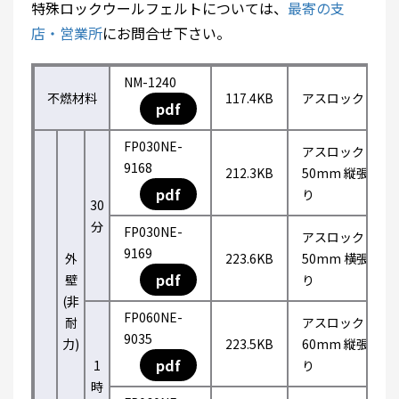
特殊ロックウールフェルトについては、
最寄の支
店・営業所
にお問合せ下さい。
NM-1240
不燃材料
117.4KB
アスロック
pdf
FP030NE-
アスロック
9168
212.3KB
50mm 縦張
pdf
り
30
分
FP030NE-
アスロック
9169
外
223.6KB
50mm 横張
pdf
壁
り
(非
FP060NE-
耐
アスロック
9035
力)
223.5KB
60mm 縦張
pdf
1
り
時