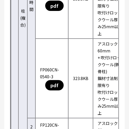
時
pdf
限有り
間
柱
吹付けロッ
(複
クウール厚
合)
み25mm以
上
アスロック
60mm
+ 吹付けロッ
クウール(鉄
FP060CN-
骨柱)
0540-3
323.8KB
鋼材寸法制
pdf
限有り
吹付けロッ
クウール厚
み25mm以
上
アスロック
FP120CN-
2