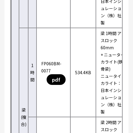
日本インシ
ュレーショ
ン（株）社
製
梁 1時間 ア
スロック
60mm
+ ニュータイ
カライト(鉄
FP060BM-
1
骨梁)
0077
時
534.4KB
ニュータイ
pdf
間
カライト：
日本インシ
ュレーショ
ン（株）社
梁
製
(複
梁 2時間 ア
合)
スロック