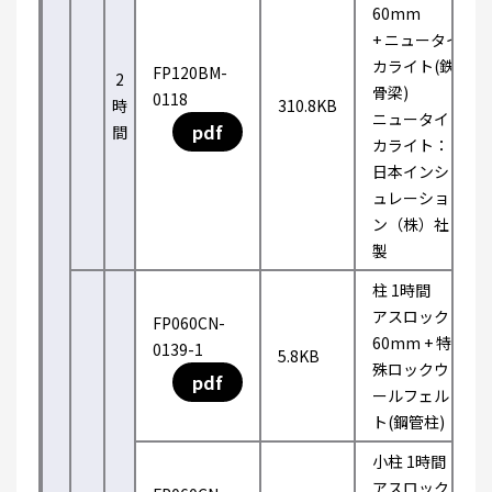
60mm
+ ニュータイ
カライト(鉄
FP120BM-
2
骨梁)
0118
時
310.8KB
ニュータイ
pdf
間
カライト：
日本インシ
ュレーショ
ン（株）社
製
柱 1時間
アスロック
FP060CN-
60mm + 特
0139-1
5.8KB
殊ロックウ
pdf
ールフェル
ト(鋼管柱)
小柱 1時間
アスロック