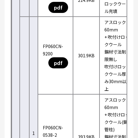
214.9KB
ロックウー
pdf
ル充填
アスロック
60mm
+ 吹付けロッ
クウール
FP060CN-
鋼材寸法制
9200
301.9KB
限無し
pdf
吹付けロッ
クウール厚
み30mm以
上
アスロック
60mm
+ 吹付けロッ
クウール(鋼
FP060CN-
管柱)
1
0538-2
393.9KB
鋼材寸法制