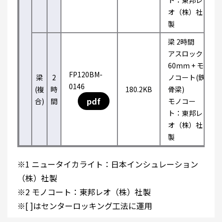
ト：東邦レ
オ（株）社
製
梁 2時間
アスロック
60mm + モ
FP120BM-
梁
2
ノコート(鉄
0146
(複
時
180.2KB
骨梁)
pdf
合)
間
モノコー
ト：東邦レ
オ（株）社
製
※1 ニュータイカライト：日本インシュレーション
（株）社製
※2 モノコート：東邦レオ（株）社製
※[ ]はセンターロッキング工法に運用