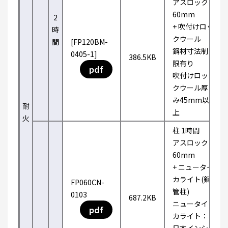
アスロック
60mm
2
+ 吹付けロッ
時
クウール
間
[FP120BM-
鋼材寸法制
0405-1]
386.5KB
限有り
pdf
吹付けロッ
クウール厚
み45mm以
耐
上
火
柱 1時間
アスロック
60mm
+ ニュータイ
カライト(鋼
FP060CN-
管柱)
0103
687.2KB
ニュータイ
pdf
カライト：