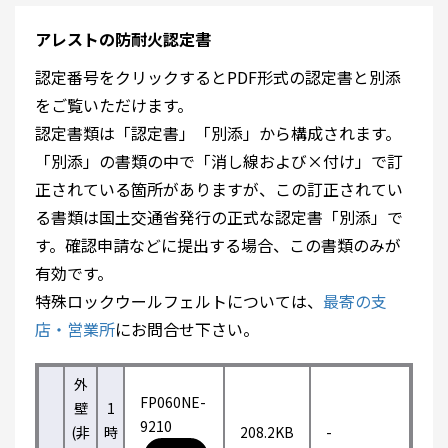
アレストの防耐火認定書
認定番号をクリックするとPDF形式の認定書と別添
をご覧いただけます。
認定書類は「認定書」「別添」から構成されます。
「別添」の書類の中で「消し線および×付け」で訂
正されている箇所がありますが、この訂正されてい
る書類は国土交通省発行の正式な認定書「別添」で
す。確認申請などに提出する場合、この書類のみが
有効です。
特殊ロックウールフェルトについては、
最寄の支
店・営業所
にお問合せ下さい。
外
FP060NE-
壁
1
9210
(非
時
208.2KB
-