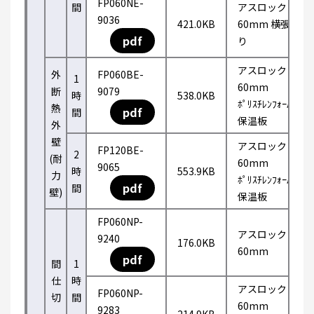
FP060NE-
間
アスロック
9036
421.0KB
60mm 横張
pdf
り
アスロック
外
FP060BE-
1
60mm
断
9079
時
538.0KB
ﾎﾟﾘｽﾁﾚﾝﾌｫｰﾑ
熱
pdf
間
保温板
外
壁
アスロック
FP120BE-
2
(耐
60mm
9065
時
553.9KB
力
ﾎﾟﾘｽﾁﾚﾝﾌｫｰﾑ
pdf
間
壁)
保温板
FP060NP-
アスロック
9240
176.0KB
60mm
pdf
間
1
仕
時
アスロック
FP060NP-
切
間
60mm
9283