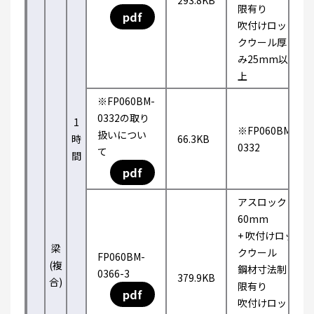
293.8KB
限有り
pdf
吹付けロッ
クウール厚
み25mm以
上
※FP060BM-
0332の取り
1
※FP060BM-
扱いについ
時
66.3KB
0332
て
間
pdf
アスロック
60mm
+ 吹付けロッ
梁
クウール
FP060BM-
(複
鋼材寸法制
0366-3
379.9KB
合)
限有り
pdf
吹付けロッ