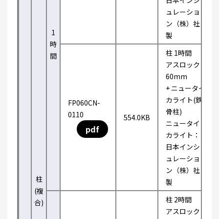
日本インシ
ュレーショ
ン（株）社
1
製
時
柱 1時間
間
アスロック
60mm
+ ニュータイ
カライト(鉄
FP060CN-
骨柱)
0110
554.0KB
ニュータイ
pdf
カライト：
日本インシ
ュレーショ
ン（株）社
柱
製
(複
柱 2時間
合)
アスロック