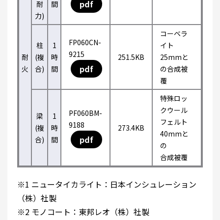
pdf
耐
間
力)
コーベラ
FP060CN-
柱
1
イト
9215
耐
(複
時
251.5KB
25mmと
pdf
火
合)
間
の合成被
覆
特殊ロッ
クウール
PF060BM-
梁
1
フェルト
9188
(複
時
273.4KB
40mmと
pdf
合)
間
の
合成被覆
※1 ニュータイカライト：日本インシュレーション
（株）社製
※2 モノコート：東邦レオ（株）社製