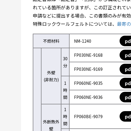
れている箇所がありますが、この訂正されてい
申請などに提出する場合、この書類のみが有効
特殊ロックウールフェルトについては、
最寄の
pd
不燃材料
NM-1240
pd
FP030NE-9168
30
分
pd
FP030NE-9169
外壁
(非耐力)
pd
1
FP060NE-9035
時
pd
間
FP060NE-9036
1
pd
時
FP060BE-9079
外断熱外
間
壁