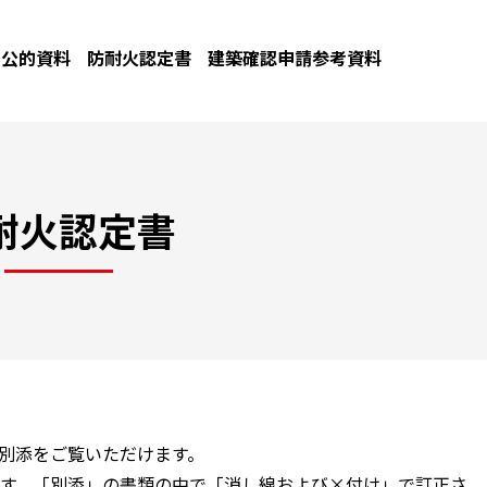
公的資料
防耐火認定書
建築確認申請参考資料
耐火認定書
と別添をご覧いただけます。
す。「別添」の書類の中で「消し線および×付け」で訂正さ