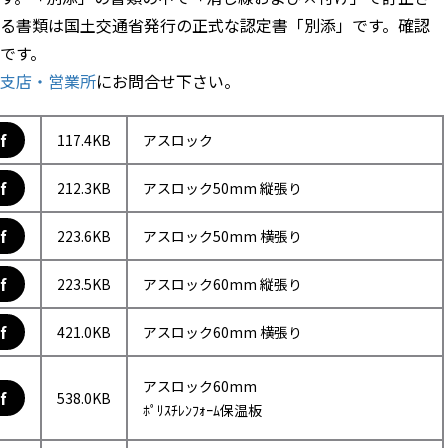
る書類は国土交通省発行の正式な認定書「別添」です。確認
です。
支店・営業所
にお問合せ下さい。
f
117.4KB
アスロック
f
212.3KB
アスロック50mm 縦張り
f
223.6KB
アスロック50mm 横張り
f
223.5KB
アスロック60mm 縦張り
f
421.0KB
アスロック60mm 横張り
アスロック60mm
f
538.0KB
ﾎﾟﾘｽﾁﾚﾝﾌｫｰﾑ保温板