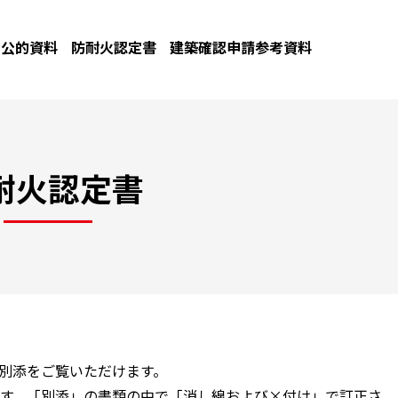
公的資料
防耐火認定書
建築確認申請参考資料
耐火認定書
と別添をご覧いただけます。
す。「別添」の書類の中で「消し線および×付け」で訂正さ