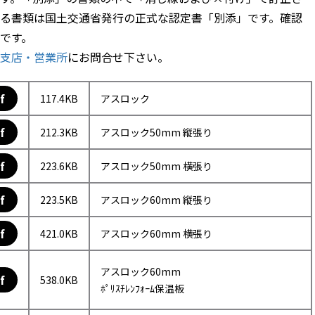
る書類は国土交通省発行の正式な認定書「別添」です。確認
です。
支店・営業所
にお問合せ下さい。
f
117.4KB
アスロック
f
212.3KB
アスロック50mm 縦張り
f
223.6KB
アスロック50mm 横張り
f
223.5KB
アスロック60mm 縦張り
f
421.0KB
アスロック60mm 横張り
アスロック60mm
f
538.0KB
ﾎﾟﾘｽﾁﾚﾝﾌｫｰﾑ保温板