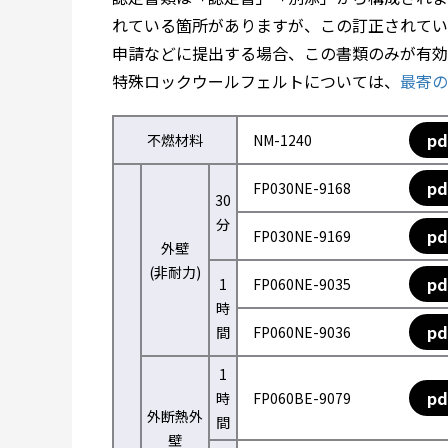
れている箇所がありますが、この訂正されてい
申請などに提出する場合、この書類のみが有効
特殊ロックウールフェルトについては、
最寄の
pd
不燃材料
NM-1240
pd
FP030NE-9168
30
分
pd
FP030NE-9169
外壁
(非耐力)
pd
1
FP060NE-9035
時
pd
間
FP060NE-9036
1
pd
時
FP060BE-9079
外断熱外
間
壁