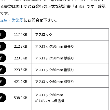
る書類は国土交通省発行の正式な認定書「別添」です。確認
です。
支店・営業所
にお問合せ下さい。
f
117.4KB
アスロック
f
212.3KB
アスロック50mm 縦張り
f
223.6KB
アスロック50mm 横張り
f
223.5KB
アスロック60mm 縦張り
f
421.0KB
アスロック60mm 横張り
アスロック60mm
f
538.0KB
ﾎﾟﾘｽﾁﾚﾝﾌｫｰﾑ保温板