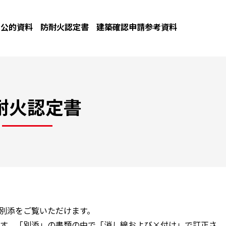
公的資料
防耐火認定書
建築確認申請参考資料
耐火認定書
と別添をご覧いただけます。
す。「別添」の書類の中で「消し線および×付け」で訂正さ