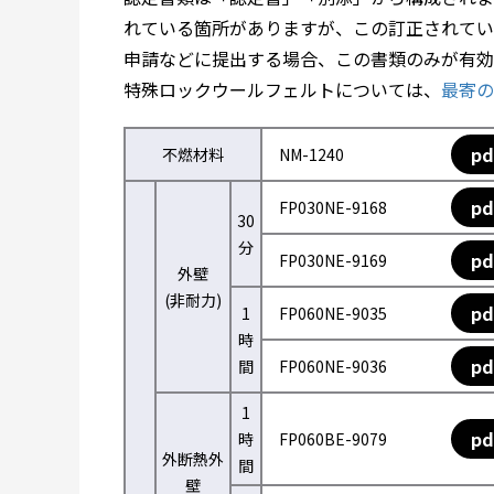
れている箇所がありますが、この訂正されてい
申請などに提出する場合、この書類のみが有効
特殊ロックウールフェルトについては、
最寄の
pd
不燃材料
NM-1240
pd
FP030NE-9168
30
分
pd
FP030NE-9169
外壁
(非耐力)
pd
1
FP060NE-9035
時
pd
間
FP060NE-9036
1
pd
時
FP060BE-9079
外断熱外
間
壁