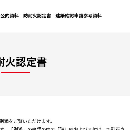
公的資料
防耐火認定書
建築確認申請参考資料
耐火認定書
と別添をご覧いただけます。
す。「別添」の書類の中で「消し線および×付け」で訂正さ