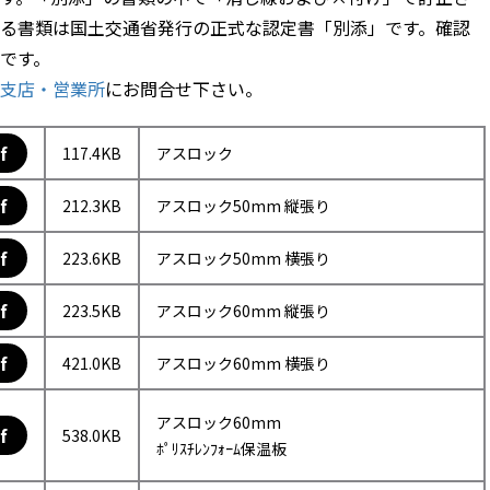
る書類は国土交通省発行の正式な認定書「別添」です。確認
です。
支店・営業所
にお問合せ下さい。
f
117.4KB
アスロック
f
212.3KB
アスロック50mm 縦張り
f
223.6KB
アスロック50mm 横張り
f
223.5KB
アスロック60mm 縦張り
f
421.0KB
アスロック60mm 横張り
アスロック60mm
f
538.0KB
ﾎﾟﾘｽﾁﾚﾝﾌｫｰﾑ保温板