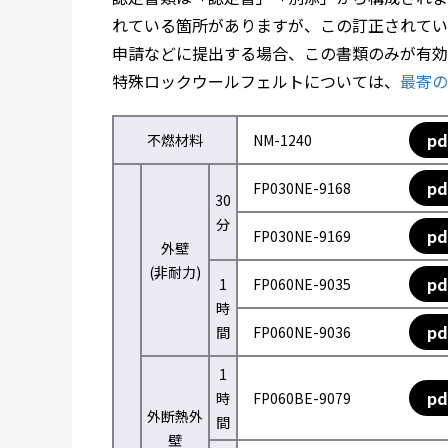
れている箇所がありますが、この訂正されてい
申請などに提出する場合、この書類のみが有効
特殊ロックウールフェルトについては、
最寄の
pd
不燃材料
NM-1240
pd
FP030NE-9168
30
分
pd
FP030NE-9169
外壁
(非耐力)
pd
1
FP060NE-9035
時
pd
間
FP060NE-9036
1
pd
時
FP060BE-9079
外断熱外
間
壁