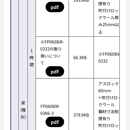
293.8KB
限有り
pdf
吹付けロッ
クウール厚
み25mm以
上
※FP060BM-
0332の取り
1
※FP060BM-
扱いについ
時
66.3KB
0332
て
間
pdf
アスロック
60mm
+ 吹付けロッ
梁
クウール
FP060BM-
(複
鋼材寸法制
0366-3
379.9KB
合)
限有り
pdf
吹付けロッ