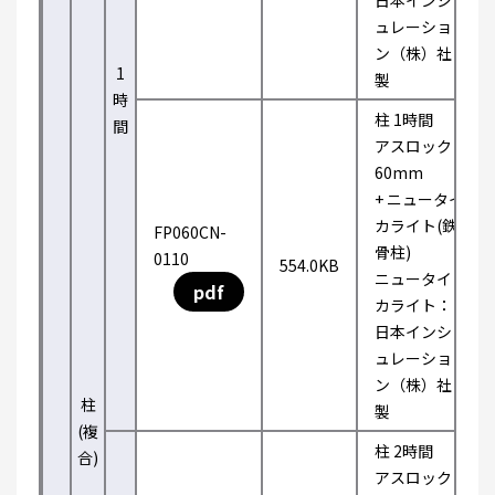
日本インシ
ュレーショ
ン（株）社
1
製
時
柱 1時間
間
アスロック
60mm
+ ニュータイ
カライト(鉄
FP060CN-
骨柱)
0110
554.0KB
ニュータイ
pdf
カライト：
日本インシ
ュレーショ
ン（株）社
柱
製
(複
柱 2時間
合)
アスロック