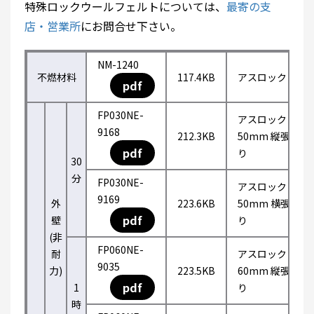
特殊ロックウールフェルトについては、
最寄の支
店・営業所
にお問合せ下さい。
NM-1240
不燃材料
117.4KB
アスロック
pdf
FP030NE-
アスロック
9168
212.3KB
50mm 縦張
pdf
り
30
分
FP030NE-
アスロック
9169
外
223.6KB
50mm 横張
pdf
壁
り
(非
FP060NE-
耐
アスロック
9035
力)
223.5KB
60mm 縦張
pdf
1
り
時