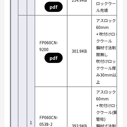
214.9KB
ロックウー
pdf
ル充填
アスロック
60mm
+ 吹付けロッ
クウール
FP060CN-
鋼材寸法制
9200
301.9KB
限無し
pdf
吹付けロッ
クウール厚
み30mm以
上
アスロック
60mm
+ 吹付けロッ
クウール(鋼
FP060CN-
管柱)
1
0538-2
393.9KB
鋼材寸法制