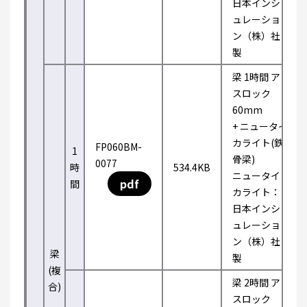
日本インシ
ュレーショ
ン（株）社
製
梁 1時間 ア
スロック
60mm
+ ニュータイ
カライト(鉄
FP060BM-
1
骨梁)
0077
時
534.4KB
ニュータイ
pdf
間
カライト：
日本インシ
ュレーショ
ン（株）社
梁
製
(複
梁 2時間 ア
合)
スロック