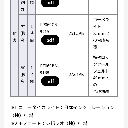
pdf
耐
間
力)
コーベラ
FP060CN-
柱
1
イト
9215
耐
(複
時
251.5KB
25mmと
pdf
火
合)
間
の合成被
覆
特殊ロッ
クウール
PF060BM-
梁
1
フェルト
9188
(複
時
273.4KB
40mmと
pdf
合)
間
の
合成被覆
※1 ニュータイカライト：日本インシュレーション
（株）社製
※2 モノコート：東邦レオ（株）社製