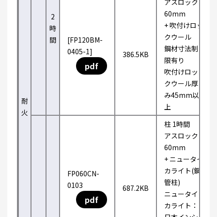
アスロック
60mm
2
+ 吹付けロッ
時
クウール
間
[FP120BM-
鋼材寸法制
0405-1]
386.5KB
限有り
pdf
吹付けロッ
クウール厚
み45mm以
耐
上
火
柱 1時間
アスロック
60mm
+ ニュータイ
カライト(鋼
FP060CN-
管柱)
0103
687.2KB
ニュータイ
pdf
カライト：