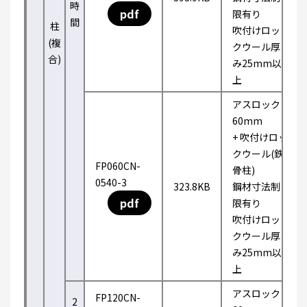
時
pdf
限有り
間
柱
吹付けロッ
(複
クウール厚
合)
み25mm以
上
アスロック
60mm
+ 吹付けロッ
クウール(鉄
FP060CN-
骨柱)
0540-3
323.8KB
鋼材寸法制
pdf
限有り
吹付けロッ
クウール厚
み25mm以
上
アスロック
FP120CN-
2