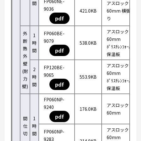
FP060NE-
間
アスロック
9036
421.0KB
60mm 横張
pdf
り
アスロック
外
FP060BE-
1
60mm
断
9079
時
538.0KB
ﾎﾟﾘｽﾁﾚﾝﾌｫｰﾑ
熱
pdf
間
保温板
外
壁
アスロック
FP120BE-
2
(耐
60mm
9065
時
553.9KB
力
ﾎﾟﾘｽﾁﾚﾝﾌｫｰﾑ
pdf
間
壁)
保温板
FP060NP-
アスロック
9240
176.0KB
60mm
pdf
間
1
仕
時
アスロック
FP060NP-
切
間
60mm
9283