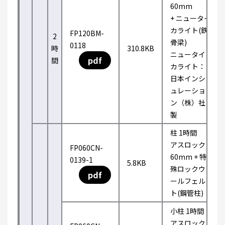
60mm
+ ニュータイ
カライト(鉄
FP120BM-
2
骨梁)
0118
時
310.8KB
ニュータイ
pdf
間
カライト：
日本インシ
ュレーショ
ン（株）社
製
柱 1時間
アスロック
FP060CN-
60mm + 特
0139-1
5.8KB
殊ロックウ
pdf
ールフェル
ト(鋼管柱)
小柱 1時間
アスロック