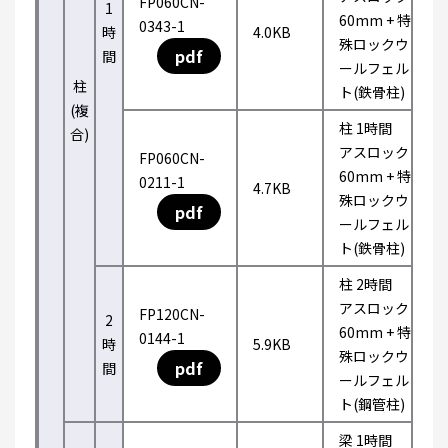
FP060CN-
1
60mm + 特
0343-1
時
4.0KB
殊ロックウ
pdf
間
ールフェル
柱
ト(鉄骨柱)
(複
柱 1時間
合)
アスロック
FP060CN-
60mm + 特
0211-1
4.7KB
殊ロックウ
pdf
ールフェル
ト(鉄骨柱)
柱 2時間
アスロック
FP120CN-
2
60mm + 特
0144-1
時
5.9KB
殊ロックウ
pdf
間
ールフェル
ト(鋼管柱)
梁 1時間