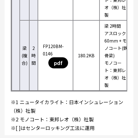
ト：東邦レ
オ（株）社
製
梁 2時間
アスロック
60mm + モ
FP120BM-
梁
2
ノコート(鉄
0146
(複
時
180.2KB
骨梁)
pdf
合)
間
モノコー
ト：東邦レ
オ（株）社
製
※1 ニュータイカライト：日本インシュレーション
（株）社製
※2 モノコート：東邦レオ（株）社製
※[ ]はセンターロッキング工法に運用