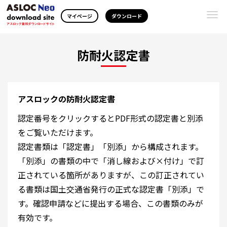
Togg
マイページ
ダウンロード
navi
防耐火認定書
アスロックの防耐火認定書
認定番号をクリックするとPDF形式の認定書と別添
をご覧いただけます。
認定書類は「認定書」「別添」から構成されます。
「別添」の書類の中で「消し線および×付け」で訂
正されている箇所がありますが、この訂正されてい
る書類は国土交通省発行の正式な認定書「別添」で
す。確認申請などに提出する場合、この書類のみが
有効です。