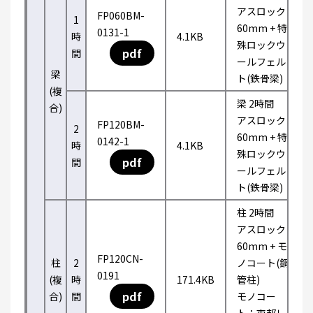
アスロック
FP060BM-
1
60mm + 特
0131-1
時
4.1KB
殊ロックウ
pdf
間
ールフェル
梁
ト(鉄骨梁)
(複
梁 2時間
合)
アスロック
FP120BM-
2
60mm + 特
0142-1
時
4.1KB
殊ロックウ
pdf
間
ールフェル
ト(鉄骨梁)
柱 2時間
アスロック
60mm + モ
FP120CN-
柱
2
ノコート(鋼
0191
(複
時
171.4KB
管柱)
pdf
合)
間
モノコー