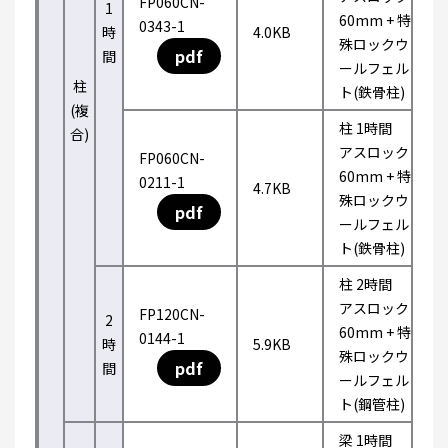
FP060CN-
1
60mm + 特
0343-1
時
4.0KB
殊ロックウ
pdf
間
ールフェル
柱
ト(鉄骨柱)
(複
柱 1時間
合)
アスロック
FP060CN-
60mm + 特
0211-1
4.7KB
殊ロックウ
pdf
ールフェル
ト(鉄骨柱)
柱 2時間
アスロック
FP120CN-
2
60mm + 特
0144-1
時
5.9KB
殊ロックウ
pdf
間
ールフェル
ト(鋼管柱)
梁 1時間