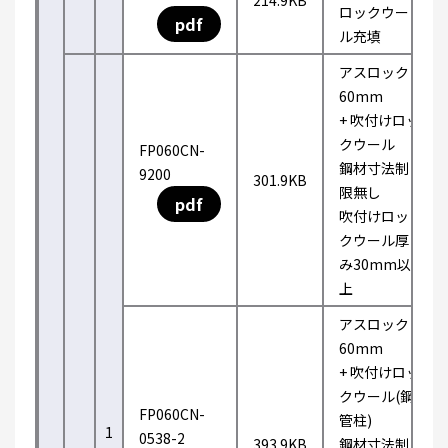
214.9KB
ロックウー
pdf
ル充填
アスロック
60mm
+ 吹付けロッ
クウール
FP060CN-
鋼材寸法制
9200
301.9KB
限無し
pdf
吹付けロッ
クウール厚
み30mm以
上
アスロック
60mm
+ 吹付けロッ
クウール(鋼
FP060CN-
管柱)
1
0538-2
393.9KB
鋼材寸法制