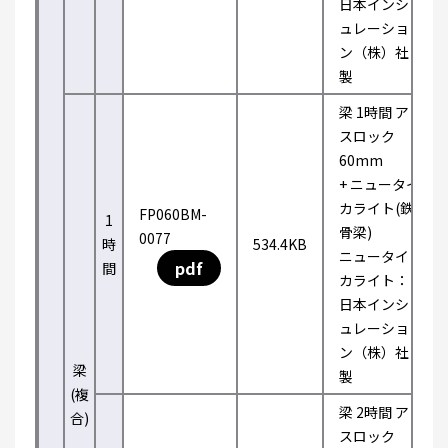
日本インシ
ュレーショ
ン（株）社
製
梁 1時間 ア
スロック
60mm
+ ニュータイ
カライト(鉄
FP060BM-
1
骨梁)
0077
時
534.4KB
ニュータイ
pdf
間
カライト：
日本インシ
ュレーショ
ン（株）社
梁
製
(複
梁 2時間 ア
合)
スロック