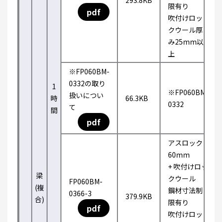
293.8KB
限有り
pdf
吹付けロッ
クウール厚
み25mm以
上
※FP060BM-
0332の取り
1
※FP060BM-
扱いについ
時
66.3KB
0332
て
間
pdf
アスロック
60mm
+ 吹付けロッ
梁
クウール
FP060BM-
(複
鋼材寸法制
0366-3
379.9KB
合)
限有り
pdf
吹付けロッ