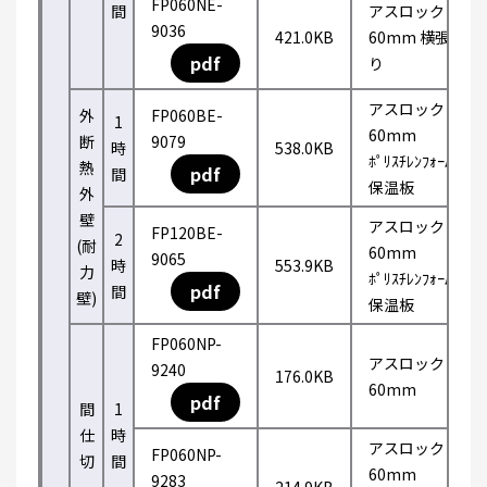
FP060NE-
間
アスロック
9036
421.0KB
60mm 横張
pdf
り
アスロック
外
FP060BE-
1
60mm
断
9079
時
538.0KB
ﾎﾟﾘｽﾁﾚﾝﾌｫｰﾑ
熱
pdf
間
保温板
外
壁
アスロック
FP120BE-
2
(耐
60mm
9065
時
553.9KB
力
ﾎﾟﾘｽﾁﾚﾝﾌｫｰﾑ
pdf
間
壁)
保温板
FP060NP-
アスロック
9240
176.0KB
60mm
pdf
間
1
仕
時
アスロック
FP060NP-
切
間
60mm
9283