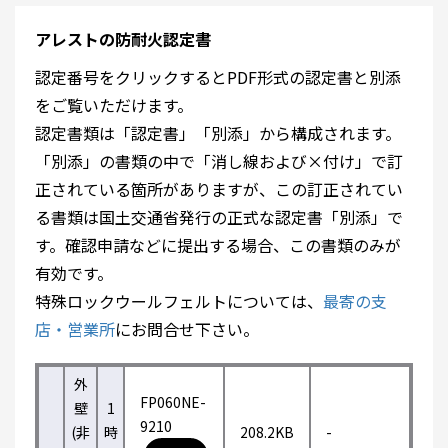
アレストの防耐火認定書
認定番号をクリックするとPDF形式の認定書と別添
をご覧いただけます。
認定書類は「認定書」「別添」から構成されます。
「別添」の書類の中で「消し線および×付け」で訂
正されている箇所がありますが、この訂正されてい
る書類は国土交通省発行の正式な認定書「別添」で
す。確認申請などに提出する場合、この書類のみが
有効です。
特殊ロックウールフェルトについては、
最寄の支
店・営業所
にお問合せ下さい。
外
FP060NE-
壁
1
9210
(非
時
208.2KB
-