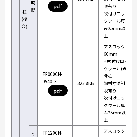
時
pdf
限有り
間
柱
吹付けロッ
(複
クウール厚
合)
み25mm以
上
アスロック
60mm
+ 吹付けロッ
クウール(鉄
FP060CN-
骨柱)
0540-3
323.8KB
鋼材寸法制
pdf
限有り
吹付けロッ
クウール厚
み25mm以
上
アスロック
FP120CN-
2