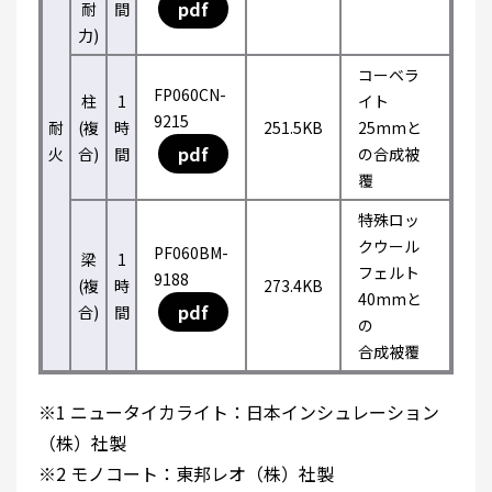
pdf
耐
間
力)
コーベラ
FP060CN-
柱
1
イト
9215
耐
(複
時
251.5KB
25mmと
pdf
火
合)
間
の合成被
覆
特殊ロッ
クウール
PF060BM-
梁
1
フェルト
9188
(複
時
273.4KB
40mmと
pdf
合)
間
の
合成被覆
※1 ニュータイカライト：日本インシュレーション
（株）社製
※2 モノコート：東邦レオ（株）社製