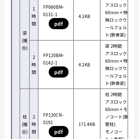
アスロック
FP060BM-
1
60mm + 特
0131-1
時
4.1KB
殊ロックウ
pdf
間
ールフェル
梁
ト(鉄骨梁)
(複
梁 2時間
合)
アスロック
FP120BM-
2
60mm + 特
0142-1
時
4.1KB
殊ロックウ
pdf
間
ールフェル
ト(鉄骨梁)
柱 2時間
アスロック
60mm + モ
FP120CN-
柱
2
ノコート(鋼
0191
(複
時
171.4KB
管柱)
pdf
合)
間
モノコー