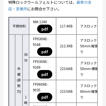
特殊ロックウールフェルトについては、
最寄の支
店・営業所
にお問合せ下さい。
NM-1240
不燃材料
117.4KB
アスロック
pdf
FP030NE-
アスロック
9168
212.3KB
50mm 縦張
pdf
り
30
分
FP030NE-
アスロック
9169
外
223.6KB
50mm 横張
pdf
壁
り
(非
FP060NE-
耐
アスロック
9035
力)
223.5KB
60mm 縦張
pdf
1
り
時