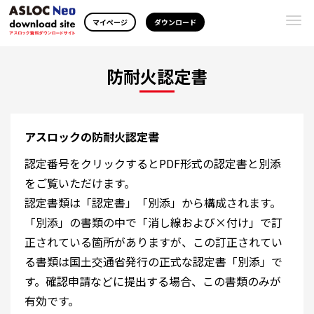
Togg
マイページ
ダウンロード
navi
防耐火認定書
アスロックの防耐火認定書
認定番号をクリックするとPDF形式の認定書と別添
をご覧いただけます。
認定書類は「認定書」「別添」から構成されます。
「別添」の書類の中で「消し線および×付け」で訂
正されている箇所がありますが、この訂正されてい
る書類は国土交通省発行の正式な認定書「別添」で
す。確認申請などに提出する場合、この書類のみが
有効です。