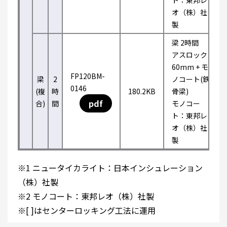
ト：東邦レ
オ（株）社
製
梁 2時間
アスロック
60mm + モ
FP120BM-
梁
2
ノコート(鉄
0146
(複
時
180.2KB
骨梁)
pdf
合)
間
モノコー
ト：東邦レ
オ（株）社
製
※1 ニュータイカライト：日本インシュレーション
（株）社製
※2 モノコート：東邦レオ（株）社製
※[ ]はセンターロッキング工法に運用