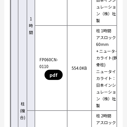
日本インシ
ュレーショ
ン（株）社
1
製
時
柱 1時間
間
アスロック
60mm
+ ニュータイ
カライト(鉄
FP060CN-
骨柱)
0110
554.0KB
ニュータイ
pdf
カライト：
日本インシ
ュレーショ
ン（株）社
柱
製
(複
柱 2時間
合)
アスロック