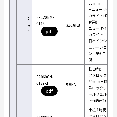
60mm
+ ニュータイ
カライト(鉄
FP120BM-
2
骨梁)
0118
時
310.8KB
ニュータイ
pdf
間
カライト：
日本インシ
ュレーショ
ン（株）社
製
柱 1時間
アスロック
FP060CN-
60mm + 特
0139-1
5.8KB
殊ロックウ
pdf
ールフェル
ト(鋼管柱)
小柱 1時間
アスロック