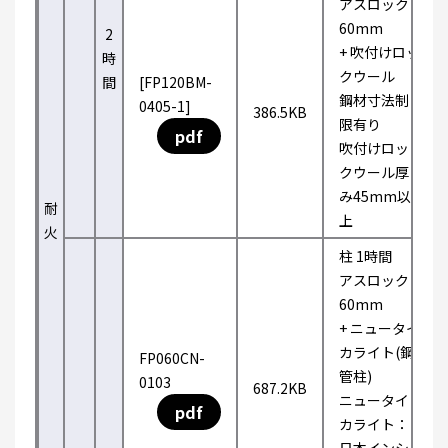
アスロック
60mm
2
+ 吹付けロッ
時
クウール
間
[FP120BM-
鋼材寸法制
0405-1]
386.5KB
限有り
pdf
吹付けロッ
クウール厚
み45mm以
耐
上
火
柱 1時間
アスロック
60mm
+ ニュータイ
カライト(鋼
FP060CN-
管柱)
0103
687.2KB
ニュータイ
pdf
カライト：