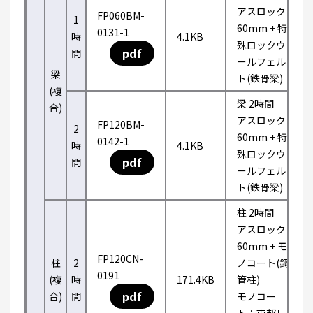
アスロック
FP060BM-
1
60mm + 特
0131-1
時
4.1KB
殊ロックウ
pdf
間
ールフェル
梁
ト(鉄骨梁)
(複
梁 2時間
合)
アスロック
FP120BM-
2
60mm + 特
0142-1
時
4.1KB
殊ロックウ
pdf
間
ールフェル
ト(鉄骨梁)
柱 2時間
アスロック
60mm + モ
FP120CN-
柱
2
ノコート(鋼
0191
(複
時
171.4KB
管柱)
pdf
合)
間
モノコー