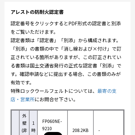
アレストの防耐火認定書
認定番号をクリックするとPDF形式の認定書と別添
をご覧いただけます。
認定書類は「認定書」「別添」から構成されます。
「別添」の書類の中で「消し線および×付け」で訂
正されている箇所がありますが、この訂正されてい
る書類は国土交通省発行の正式な認定書「別添」で
す。確認申請などに提出する場合、この書類のみが
有効です。
特殊ロックウールフェルトについては、
最寄の支
店・営業所
にお問合せ下さい。
外
FP060NE-
壁
1
9210
(非
時
208.2KB
-