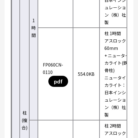
日本インシ
ュレーショ
ン（株）社
1
製
時
柱 1時間
間
アスロック
60mm
+ ニュータイ
カライト(鉄
FP060CN-
骨柱)
0110
554.0KB
ニュータイ
pdf
カライト：
日本インシ
ュレーショ
ン（株）社
柱
製
(複
柱 2時間
合)
アスロック