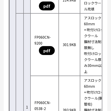
214.9KB
ロックウー
pdf
ル充填
アスロック
60mm
+ 吹付けロッ
クウール
FP060CN-
鋼材寸法制
9200
301.9KB
限無し
pdf
吹付けロッ
クウール厚
み30mm以
上
アスロック
60mm
+ 吹付けロッ
クウール(鋼
FP060CN-
管柱)
1
0538-2
393.9KB
鋼材寸法制