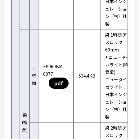
日本インシ
ュレーショ
ン（株）社
製
梁 1時間 ア
スロック
60mm
+ ニュータイ
カライト(鉄
FP060BM-
1
骨梁)
0077
時
534.4KB
ニュータイ
pdf
間
カライト：
日本インシ
ュレーショ
ン（株）社
梁
製
(複
梁 2時間 ア
合)
スロック