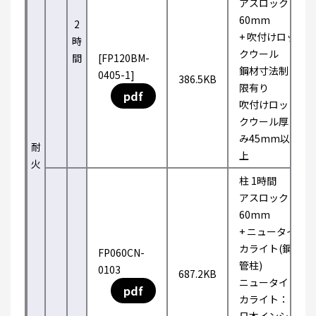
アスロック
60mm
2
+ 吹付けロッ
時
クウール
間
[FP120BM-
鋼材寸法制
0405-1]
386.5KB
限有り
pdf
吹付けロッ
クウール厚
み45mm以
耐
上
火
柱 1時間
アスロック
60mm
+ ニュータイ
カライト(鋼
FP060CN-
管柱)
0103
687.2KB
ニュータイ
pdf
カライト：