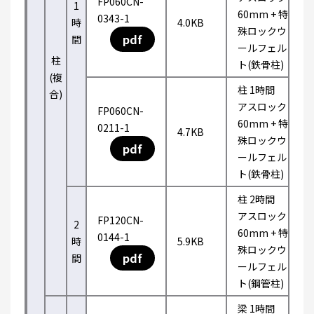
FP060CN-
1
60mm + 特
0343-1
時
4.0KB
殊ロックウ
pdf
間
ールフェル
柱
ト(鉄骨柱)
(複
柱 1時間
合)
アスロック
FP060CN-
60mm + 特
0211-1
4.7KB
殊ロックウ
pdf
ールフェル
ト(鉄骨柱)
柱 2時間
アスロック
FP120CN-
2
60mm + 特
0144-1
時
5.9KB
殊ロックウ
pdf
間
ールフェル
ト(鋼管柱)
梁 1時間