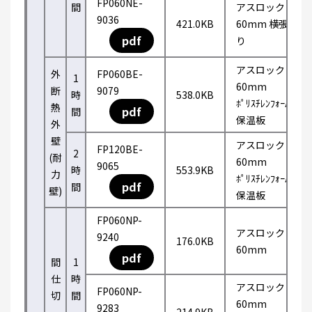
FP060NE-
間
アスロック
9036
421.0KB
60mm 横張
pdf
り
アスロック
外
FP060BE-
1
60mm
断
9079
時
538.0KB
ﾎﾟﾘｽﾁﾚﾝﾌｫｰﾑ
熱
pdf
間
保温板
外
壁
アスロック
FP120BE-
2
(耐
60mm
9065
時
553.9KB
力
ﾎﾟﾘｽﾁﾚﾝﾌｫｰﾑ
pdf
間
壁)
保温板
FP060NP-
アスロック
9240
176.0KB
60mm
pdf
間
1
仕
時
アスロック
FP060NP-
切
間
60mm
9283