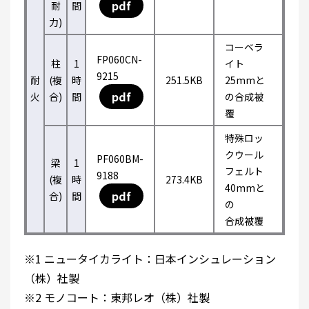
pdf
耐
間
力)
コーベラ
FP060CN-
柱
1
イト
9215
耐
(複
時
251.5KB
25mmと
pdf
火
合)
間
の合成被
覆
特殊ロッ
クウール
PF060BM-
梁
1
フェルト
9188
(複
時
273.4KB
40mmと
pdf
合)
間
の
合成被覆
※1 ニュータイカライト：日本インシュレーション
（株）社製
※2 モノコート：東邦レオ（株）社製