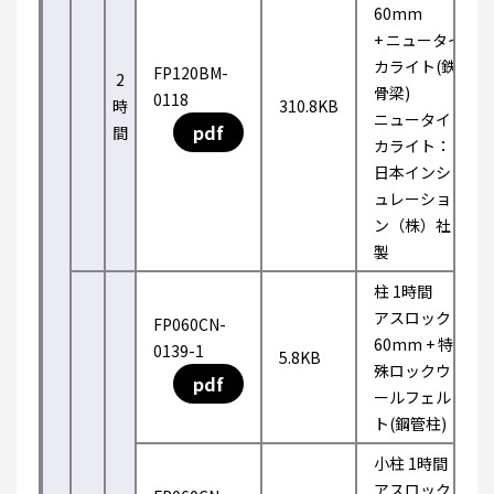
60mm
+ ニュータイ
カライト(鉄
FP120BM-
2
骨梁)
0118
時
310.8KB
ニュータイ
pdf
間
カライト：
日本インシ
ュレーショ
ン（株）社
製
柱 1時間
アスロック
FP060CN-
60mm + 特
0139-1
5.8KB
殊ロックウ
pdf
ールフェル
ト(鋼管柱)
小柱 1時間
アスロック