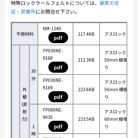
特殊ロックウールフェルトについては、
最寄の支
店・営業所
にお問合せ下さい。
NM-1240
不燃材料
117.4KB
アスロック
pdf
FP030NE-
アスロック
9168
212.3KB
50mm 縦張
pdf
り
30
分
FP030NE-
アスロック
9169
外
223.6KB
50mm 横張
pdf
壁
り
(非
FP060NE-
耐
アスロック
9035
力)
223.5KB
60mm 縦張
pdf
1
り
時