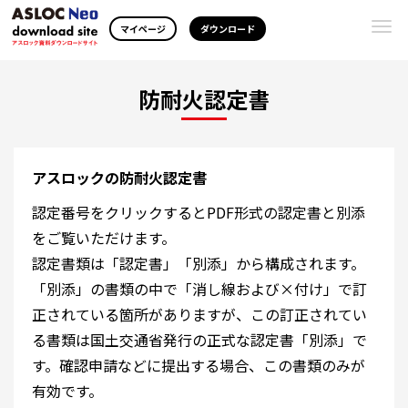
Togg
マイページ
ダウンロード
navi
防耐火認定書
アスロックの防耐火認定書
認定番号をクリックするとPDF形式の認定書と別添
をご覧いただけます。
認定書類は「認定書」「別添」から構成されます。
「別添」の書類の中で「消し線および×付け」で訂
正されている箇所がありますが、この訂正されてい
る書類は国土交通省発行の正式な認定書「別添」で
す。確認申請などに提出する場合、この書類のみが
有効です。