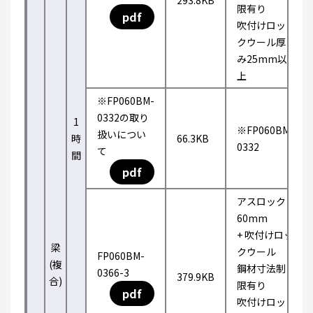
293.8KB
限有り
pdf
吹付けロッ
クウール厚
み25mm以
上
※FP060BM-
0332の取り
1
※FP060BM-
扱いについ
時
66.3KB
0332
て
間
pdf
アスロック
60mm
+ 吹付けロッ
梁
クウール
FP060BM-
(複
鋼材寸法制
0366-3
379.9KB
合)
限有り
pdf
吹付けロッ