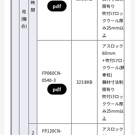
時
pdf
限有り
間
柱
吹付けロッ
(複
クウール厚
合)
み25mm以
上
アスロック
60mm
+ 吹付けロッ
クウール(鉄
FP060CN-
骨柱)
0540-3
323.8KB
鋼材寸法制
pdf
限有り
吹付けロッ
クウール厚
み25mm以
上
アスロック
FP120CN-
2