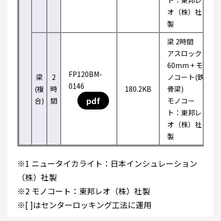
ト：東邦レ
オ（株）社
製
梁 2時間
アスロック
60mm + モ
FP120BM-
梁
2
ノコート(鉄
0146
(複
時
180.2KB
骨梁)
pdf
合)
間
モノコー
ト：東邦レ
オ（株）社
製
※1 ニュータイカライト：日本インシュレーション
（株）社製
※2 モノコート：東邦レオ（株）社製
※[ ]はセンターロッキング工法に運用