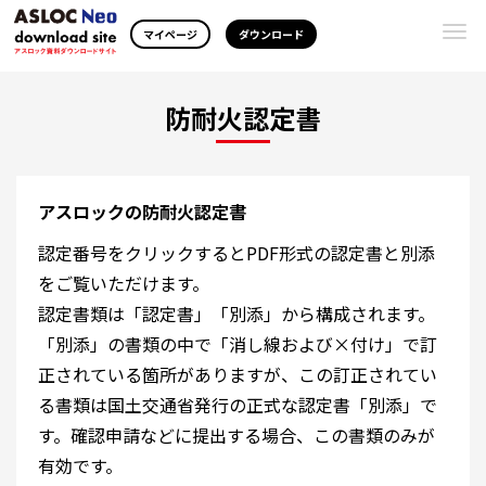
Togg
マイページ
ダウンロード
navi
防耐火認定書
アスロックの防耐火認定書
認定番号をクリックするとPDF形式の認定書と別添
をご覧いただけます。
認定書類は「認定書」「別添」から構成されます。
「別添」の書類の中で「消し線および×付け」で訂
正されている箇所がありますが、この訂正されてい
る書類は国土交通省発行の正式な認定書「別添」で
す。確認申請などに提出する場合、この書類のみが
有効です。