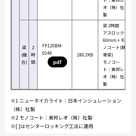
ト：東邦レ
オ（株）社
製
梁 2時間
アスロック
60mm + モ
FP120BM-
梁
2
ノコート(鉄
0146
(複
時
180.2KB
骨梁)
pdf
合)
間
モノコー
ト：東邦レ
オ（株）社
製
※1 ニュータイカライト：日本インシュレーション
（株）社製
※2 モノコート：東邦レオ（株）社製
※[ ]はセンターロッキング工法に運用