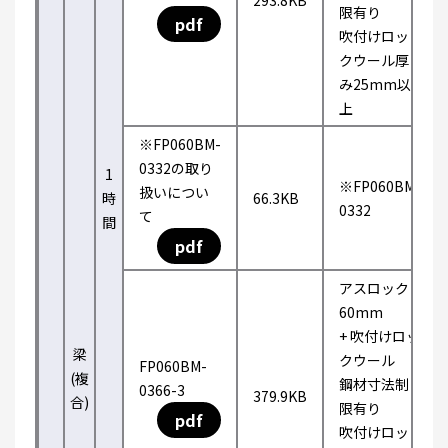
293.8KB
限有り
pdf
吹付けロッ
クウール厚
み25mm以
上
※FP060BM-
0332の取り
1
※FP060BM-
扱いについ
時
66.3KB
0332
て
間
pdf
アスロック
60mm
+ 吹付けロッ
梁
クウール
FP060BM-
(複
鋼材寸法制
0366-3
379.9KB
合)
限有り
pdf
吹付けロッ