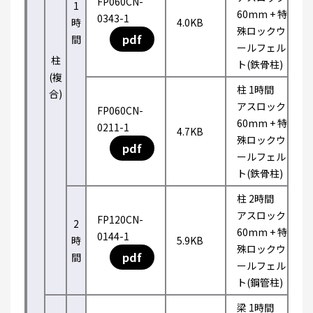
FP060CN-
1
60mm + 特
0343-1
時
4.0KB
殊ロックウ
pdf
間
ールフェル
柱
ト(鉄骨柱)
(複
柱 1時間
合)
アスロック
FP060CN-
60mm + 特
0211-1
4.7KB
殊ロックウ
pdf
ールフェル
ト(鉄骨柱)
柱 2時間
アスロック
FP120CN-
2
60mm + 特
0144-1
時
5.9KB
殊ロックウ
pdf
間
ールフェル
ト(鋼管柱)
梁 1時間