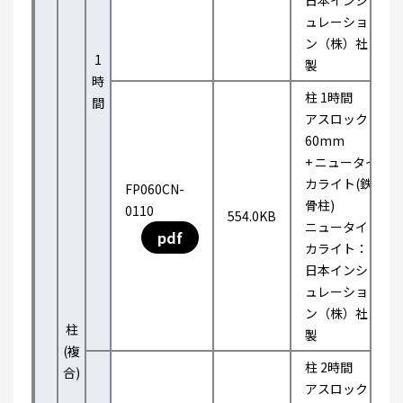
日本インシ
ュレーショ
ン（株）社
1
製
時
柱 1時間
間
アスロック
60mm
+ ニュータイ
カライト(鉄
FP060CN-
骨柱)
0110
554.0KB
ニュータイ
pdf
カライト：
日本インシ
ュレーショ
ン（株）社
柱
製
(複
柱 2時間
合)
アスロック