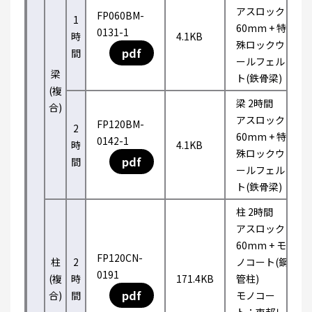
アスロック
FP060BM-
1
60mm + 特
0131-1
時
4.1KB
殊ロックウ
pdf
間
ールフェル
梁
ト(鉄骨梁)
(複
梁 2時間
合)
アスロック
FP120BM-
2
60mm + 特
0142-1
時
4.1KB
殊ロックウ
pdf
間
ールフェル
ト(鉄骨梁)
柱 2時間
アスロック
60mm + モ
FP120CN-
柱
2
ノコート(鋼
0191
(複
時
171.4KB
管柱)
pdf
合)
間
モノコー