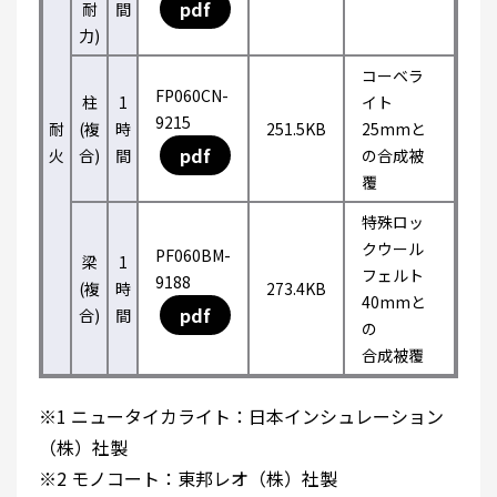
pdf
耐
間
力)
コーベラ
FP060CN-
柱
1
イト
9215
耐
(複
時
251.5KB
25mmと
pdf
火
合)
間
の合成被
覆
特殊ロッ
クウール
PF060BM-
梁
1
フェルト
9188
(複
時
273.4KB
40mmと
pdf
合)
間
の
合成被覆
※1 ニュータイカライト：日本インシュレーション
（株）社製
※2 モノコート：東邦レオ（株）社製