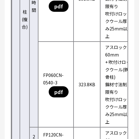
時
pdf
限有り
間
柱
吹付けロッ
(複
クウール厚
合)
み25mm以
上
アスロック
60mm
+ 吹付けロッ
クウール(鉄
FP060CN-
骨柱)
0540-3
323.8KB
鋼材寸法制
pdf
限有り
吹付けロッ
クウール厚
み25mm以
上
アスロック
FP120CN-
2