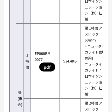
日本インシ
ュレーショ
ン（株）社
製
梁 1時間 ア
スロック
60mm
+ ニュータイ
カライト(鉄
FP060BM-
1
骨梁)
0077
時
534.4KB
ニュータイ
pdf
間
カライト：
日本インシ
ュレーショ
ン（株）社
梁
製
(複
梁 2時間 ア
合)
スロック