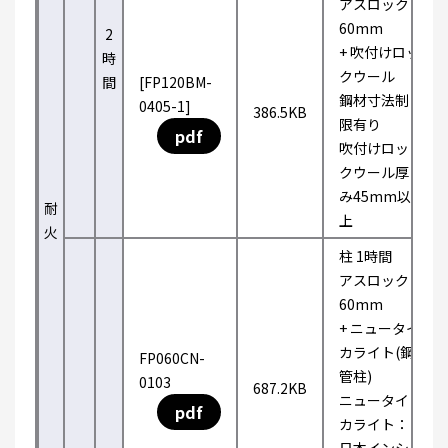
アスロック
60mm
2
+ 吹付けロッ
時
クウール
間
[FP120BM-
鋼材寸法制
0405-1]
386.5KB
限有り
pdf
吹付けロッ
クウール厚
み45mm以
耐
上
火
柱 1時間
アスロック
60mm
+ ニュータイ
カライト(鋼
FP060CN-
管柱)
0103
687.2KB
ニュータイ
pdf
カライト：