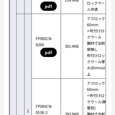
214.9KB
ロックウー
pdf
ル充填
アスロック
60mm
+ 吹付けロッ
クウール
FP060CN-
鋼材寸法制
9200
301.9KB
限無し
pdf
吹付けロッ
クウール厚
み30mm以
上
アスロック
60mm
+ 吹付けロッ
クウール(鋼
FP060CN-
管柱)
1
0538-2
393.9KB
鋼材寸法制