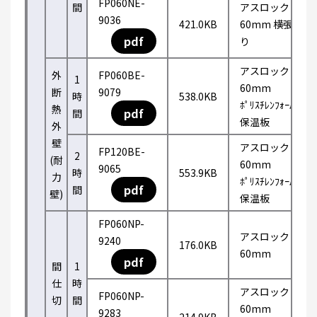
FP060NE-
間
アスロック
9036
421.0KB
60mm 横張
pdf
り
アスロック
外
FP060BE-
1
60mm
断
9079
時
538.0KB
ﾎﾟﾘｽﾁﾚﾝﾌｫｰﾑ
熱
pdf
間
保温板
外
壁
アスロック
FP120BE-
2
(耐
60mm
9065
時
553.9KB
力
ﾎﾟﾘｽﾁﾚﾝﾌｫｰﾑ
pdf
間
壁)
保温板
FP060NP-
アスロック
9240
176.0KB
60mm
pdf
間
1
仕
時
アスロック
FP060NP-
切
間
60mm
9283