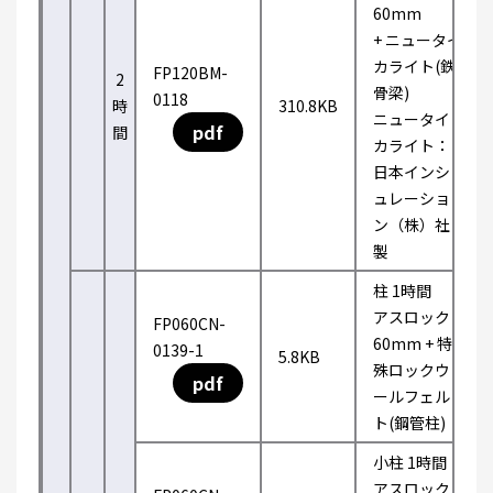
60mm
+ ニュータイ
カライト(鉄
FP120BM-
2
骨梁)
0118
時
310.8KB
ニュータイ
pdf
間
カライト：
日本インシ
ュレーショ
ン（株）社
製
柱 1時間
アスロック
FP060CN-
60mm + 特
0139-1
5.8KB
殊ロックウ
pdf
ールフェル
ト(鋼管柱)
小柱 1時間
アスロック