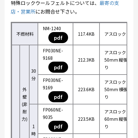
特殊ロックウールフェルトについては、
最寄の支
店・営業所
にお問合せ下さい。
NM-1240
不燃材料
117.4KB
アスロック
pdf
FP030NE-
アスロック
9168
212.3KB
50mm 縦張
pdf
り
30
分
FP030NE-
アスロック
9169
外
223.6KB
50mm 横張
pdf
壁
り
(非
FP060NE-
耐
アスロック
9035
力)
223.5KB
60mm 縦張
pdf
1
り
時