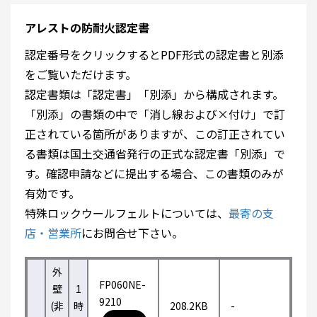
アレストの防耐火認定書
認定番号をクリックするとPDF形式の認定書と別添
をご覧いただけます。
認定書類は「認定書」「別添」から構成されます。
「別添」の書類の中で「消し線および×付け」で訂
正されている箇所がありますが、この訂正されてい
る書類は国土交通省発行の正式な認定書「別添」で
す。確認申請などに提出する場合、この書類のみが
有効です。
特殊ロックウールフェルトについては、
最寄の支
店・営業所
にお問合せ下さい。
外
FP060NE-
壁
1
9210
(非
時
208.2KB
-