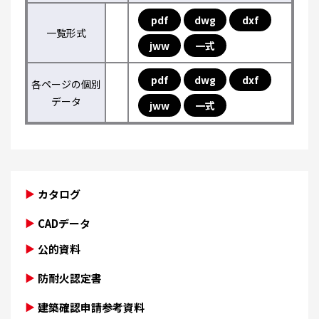
pdf
dwg
dxf
一覧形式
jww
一式
pdf
dwg
dxf
各ページの個別
データ
jww
一式
カタログ
CADデータ
公的資料
防耐火認定書
建築確認申請参考資料