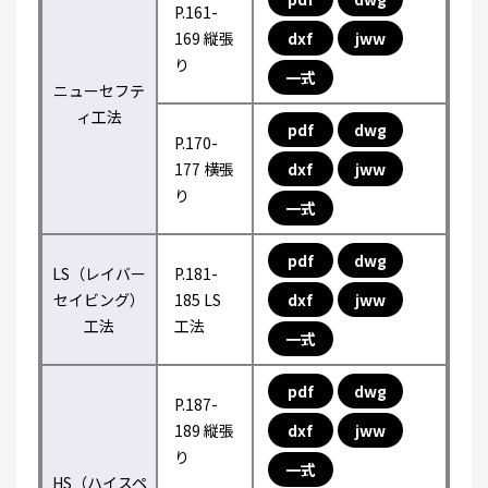
P.161-
169 縦張
dxf
jww
り
一式
ニューセフテ
ィ工法
pdf
dwg
P.170-
177 横張
dxf
jww
り
一式
pdf
dwg
LS（レイバー
P.181-
セイビング）
185 LS
dxf
jww
工法
工法
一式
pdf
dwg
P.187-
189 縦張
dxf
jww
り
一式
HS（ハイスペ