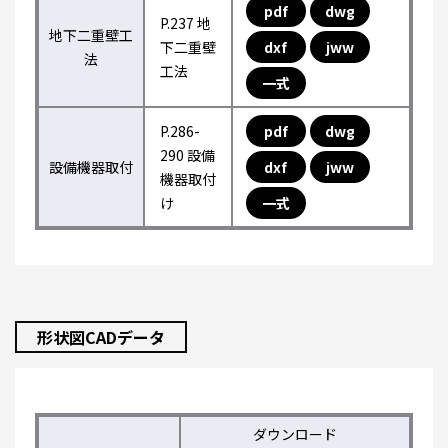
pdf
dwg
P.237 地
地下二重壁工
下二重壁
dxf
jww
法
工法
一式
P.286-
pdf
dwg
290 設備
設備機器取付
dxf
jww
機器取付
け
一式
形状図CADデータ
ダウンロード