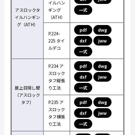
イルハン
アスロックタ
ギング
一式
イルハンギン
（ATH）
グ（ATH）
pdf
dwg
P.224-
225 タイ
dxf
jww
ルデコ
一式
P.234 ア
pdf
dwg
スロック
dxf
jww
タフ縦張
屋上目隠し壁
り工法
一式
（アスロック
タフ）
P.235 ア
pdf
dwg
スロック
dxf
jww
タフ横張
り工法
一式