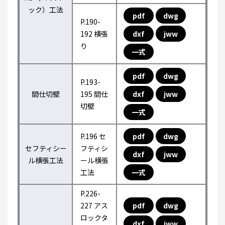
ック）工法
pdf
dwg
P.190-
192 横張
dxf
jww
り
一式
pdf
dwg
P.193-
間仕切壁
195 間仕
dxf
jww
切壁
一式
P.196 セ
pdf
dwg
セフティシー
フティシ
dxf
jww
ル横張工法
ール横張
工法
一式
P.226-
227 アス
pdf
dwg
ロックタ
dxf
jww