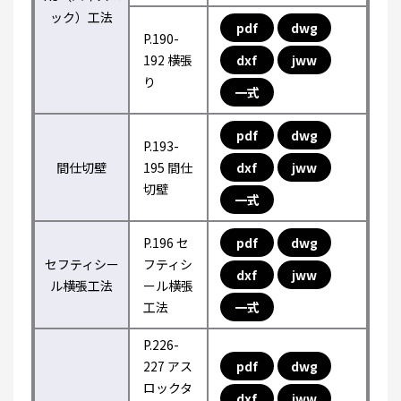
ック）工法
pdf
dwg
P.190-
192 横張
dxf
jww
り
一式
pdf
dwg
P.193-
間仕切壁
195 間仕
dxf
jww
切壁
一式
P.196 セ
pdf
dwg
セフティシー
フティシ
dxf
jww
ル横張工法
ール横張
工法
一式
P.226-
227 アス
pdf
dwg
ロックタ
dxf
jww