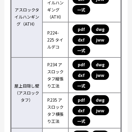
イルハン
アスロックタ
ギング
一式
イルハンギン
（ATH）
グ（ATH）
pdf
dwg
P.224-
225 タイ
dxf
jww
ルデコ
一式
P.234 ア
pdf
dwg
スロック
dxf
jww
タフ縦張
屋上目隠し壁
り工法
一式
（アスロック
タフ）
P.235 ア
pdf
dwg
スロック
dxf
jww
タフ横張
り工法
一式