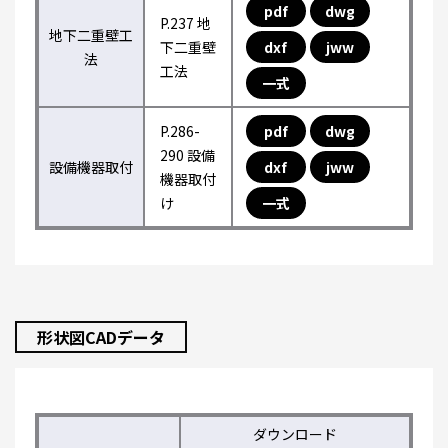
pdf
dwg
P.237 地
地下二重壁工
下二重壁
dxf
jww
法
工法
一式
P.286-
pdf
dwg
290 設備
設備機器取付
dxf
jww
機器取付
け
一式
形状図CADデータ
ダウンロード