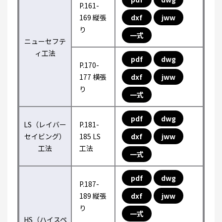
P.161-
169 縦張
dxf
jww
り
一式
ニューセフテ
ィ工法
pdf
dwg
P.170-
177 横張
dxf
jww
り
一式
pdf
dwg
LS（レイバー
P.181-
セイビング）
185 LS
dxf
jww
工法
工法
一式
pdf
dwg
P.187-
189 縦張
dxf
jww
り
一式
HS（ハイスペ