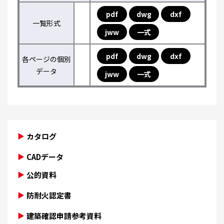
pdf
dwg
dxf
一覧形式
jww
一式
pdf
dwg
dxf
各ページの個別
データ
jww
一式
カタログ
CADデータ
公的資料
防耐火認定書
建築確認申請参考資料