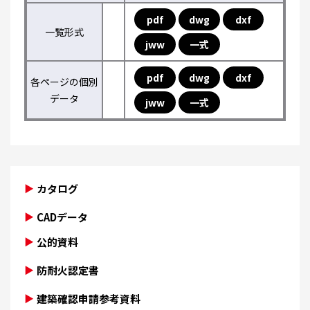
pdf
dwg
dxf
一覧形式
jww
一式
pdf
dwg
dxf
各ページの個別
データ
jww
一式
カタログ
CADデータ
公的資料
防耐火認定書
建築確認申請参考資料