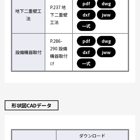
pdf
dwg
P.237 地
地下二重壁工
下二重壁
dxf
jww
法
工法
一式
P.286-
pdf
dwg
290 設備
設備機器取付
dxf
jww
機器取付
け
一式
形状図CADデータ
ダウンロード