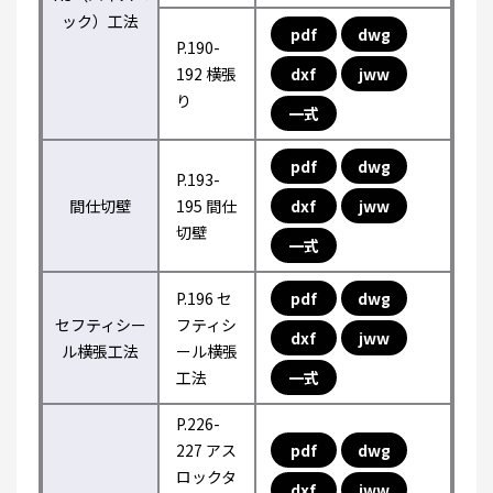
ック）工法
pdf
dwg
P.190-
192 横張
dxf
jww
り
一式
pdf
dwg
P.193-
間仕切壁
195 間仕
dxf
jww
切壁
一式
P.196 セ
pdf
dwg
セフティシー
フティシ
dxf
jww
ル横張工法
ール横張
工法
一式
P.226-
227 アス
pdf
dwg
ロックタ
dxf
jww