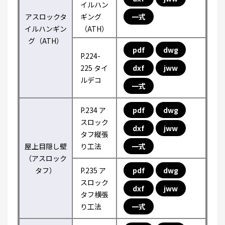
イルハン
アスロックタ
ギング
一式
イルハンギン
（ATH）
グ（ATH）
pdf
dwg
P.224-
225 タイ
dxf
jww
ルデコ
一式
P.234 ア
pdf
dwg
スロック
dxf
jww
タフ縦張
屋上目隠し壁
り工法
一式
（アスロック
タフ）
P.235 ア
pdf
dwg
スロック
dxf
jww
タフ横張
り工法
一式