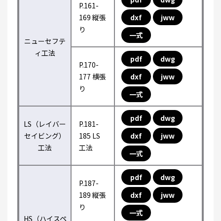
P.161-
169 縦張
dxf
jww
り
一式
ニューセフテ
ィ工法
pdf
dwg
P.170-
177 横張
dxf
jww
り
一式
pdf
dwg
LS（レイバー
P.181-
セイビング）
185 LS
dxf
jww
工法
工法
一式
pdf
dwg
P.187-
189 縦張
dxf
jww
り
一式
HS（ハイスペ