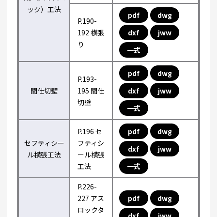
ック）工法
pdf
dwg
P.190-
192 横張
dxf
jww
り
一式
pdf
dwg
P.193-
間仕切壁
195 間仕
dxf
jww
切壁
一式
P.196 セ
pdf
dwg
セフティシー
フティシ
dxf
jww
ル横張工法
ール横張
工法
一式
P.226-
227 アス
pdf
dwg
ロックタ
dxf
jww