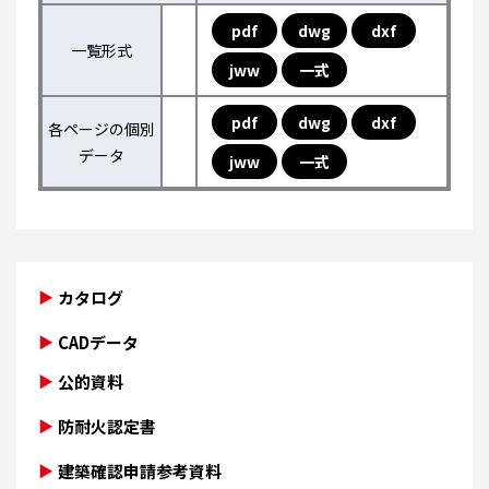
pdf
dwg
dxf
一覧形式
jww
一式
pdf
dwg
dxf
各ページの個別
データ
jww
一式
カタログ
CADデータ
公的資料
防耐火認定書
建築確認申請参考資料