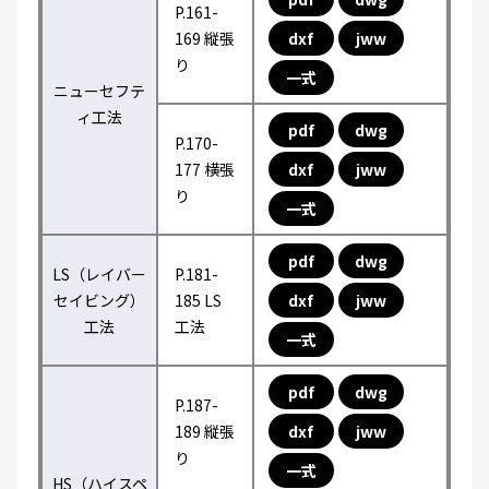
P.161-
169 縦張
dxf
jww
り
一式
ニューセフテ
ィ工法
pdf
dwg
P.170-
177 横張
dxf
jww
り
一式
pdf
dwg
LS（レイバー
P.181-
セイビング）
185 LS
dxf
jww
工法
工法
一式
pdf
dwg
P.187-
189 縦張
dxf
jww
り
一式
HS（ハイスペ