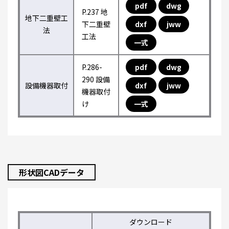
pdf
dwg
P.237 地
地下二重壁工
下二重壁
dxf
jww
法
工法
一式
P.286-
pdf
dwg
290 設備
設備機器取付
dxf
jww
機器取付
け
一式
形状図CADデータ
ダウンロード