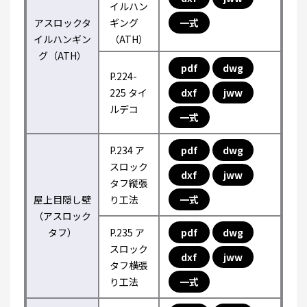
イルハン
アスロックタ
ギング
一式
イルハンギン
（ATH）
グ（ATH）
pdf
dwg
P.224-
225 タイ
dxf
jww
ルデコ
一式
P.234 ア
pdf
dwg
スロック
dxf
jww
タフ縦張
屋上目隠し壁
り工法
一式
（アスロック
タフ）
P.235 ア
pdf
dwg
スロック
dxf
jww
タフ横張
り工法
一式