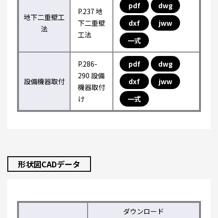
pdf
dwg
P.237 地
地下二重壁工
下二重壁
dxf
jww
法
工法
一式
P.286-
pdf
dwg
290 設備
設備機器取付
dxf
jww
機器取付
け
一式
形状図CADデータ
ダウンロード