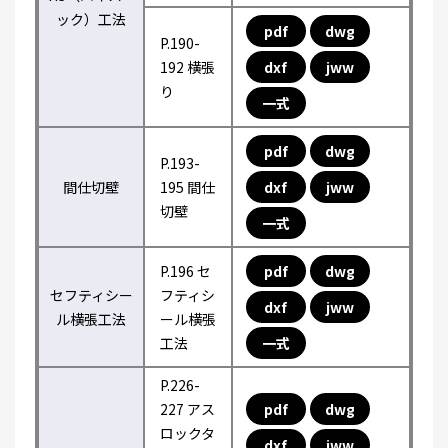
ック）工法
pdf
dwg
P.190-
192 横張
dxf
jww
り
一式
pdf
dwg
P.193-
間仕切壁
195 間仕
dxf
jww
切壁
一式
P.196 セ
pdf
dwg
セフティシー
フティシ
dxf
jww
ル横張工法
ール横張
工法
一式
P.226-
227 アス
pdf
dwg
ロックタ
dxf
jww