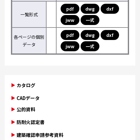
pdf
dwg
dxf
一覧形式
jww
一式
pdf
dwg
dxf
各ページの個別
データ
jww
一式
カタログ
CADデータ
公的資料
防耐火認定書
建築確認申請参考資料