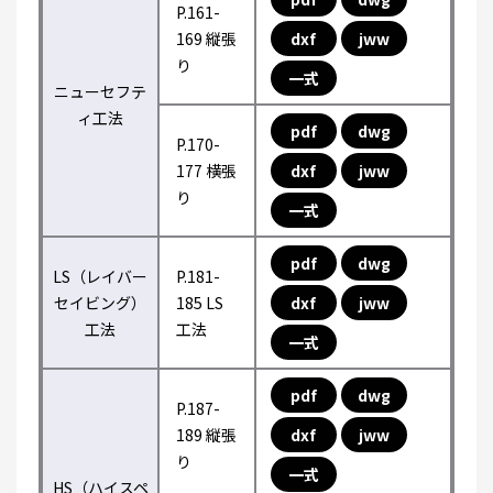
P.161-
169 縦張
dxf
jww
り
一式
ニューセフテ
ィ工法
pdf
dwg
P.170-
177 横張
dxf
jww
り
一式
pdf
dwg
LS（レイバー
P.181-
セイビング）
185 LS
dxf
jww
工法
工法
一式
pdf
dwg
P.187-
189 縦張
dxf
jww
り
一式
HS（ハイスペ