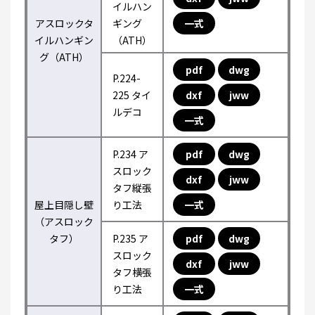
イルハン
アスロックタ
ギング
一式
イルハンギン
（ATH）
グ（ATH）
pdf
dwg
P.224-
225 タイ
dxf
jww
ルデコ
一式
P.234 ア
pdf
dwg
スロック
dxf
jww
タフ縦張
屋上目隠し壁
り工法
一式
（アスロック
タフ）
P.235 ア
pdf
dwg
スロック
dxf
jww
タフ横張
り工法
一式