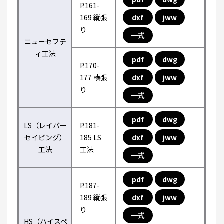
P.161-
169 縦張
dxf
jww
り
一式
ニューセフテ
ィ工法
pdf
dwg
P.170-
177 横張
dxf
jww
り
一式
pdf
dwg
LS（レイバー
P.181-
セイビング）
185 LS
dxf
jww
工法
工法
一式
pdf
dwg
P.187-
189 縦張
dxf
jww
り
一式
HS（ハイスペ