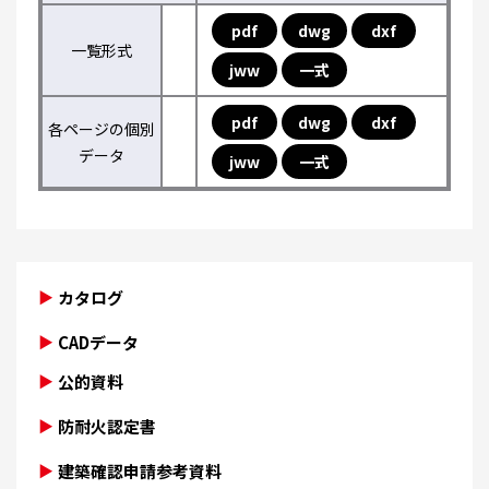
pdf
dwg
dxf
一覧形式
jww
一式
pdf
dwg
dxf
各ページの個別
データ
jww
一式
カタログ
CADデータ
公的資料
防耐火認定書
建築確認申請参考資料