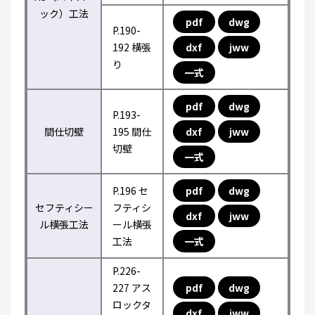
ック）工法
pdf
dwg
P.190-
192 横張
dxf
jww
り
一式
pdf
dwg
P.193-
間仕切壁
195 間仕
dxf
jww
切壁
一式
P.196 セ
pdf
dwg
セフティシー
フティシ
dxf
jww
ル横張工法
ール横張
工法
一式
P.226-
227 アス
pdf
dwg
ロックタ
dxf
jww