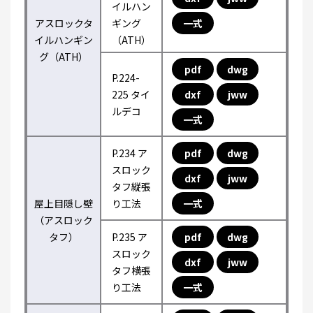
イルハン
アスロックタ
ギング
一式
イルハンギン
（ATH）
グ（ATH）
pdf
dwg
P.224-
225 タイ
dxf
jww
ルデコ
一式
P.234 ア
pdf
dwg
スロック
dxf
jww
タフ縦張
屋上目隠し壁
り工法
一式
（アスロック
タフ）
P.235 ア
pdf
dwg
スロック
dxf
jww
タフ横張
り工法
一式