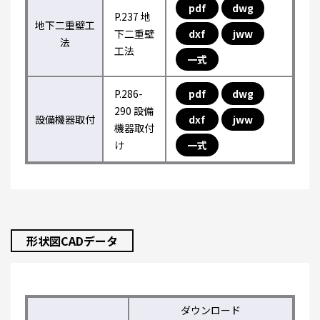
pdf
dwg
P.237 地
地下二重壁工
下二重壁
dxf
jww
法
工法
一式
P.286-
pdf
dwg
290 設備
設備機器取付
dxf
jww
機器取付
け
一式
形状図CADデータ
ダウンロード