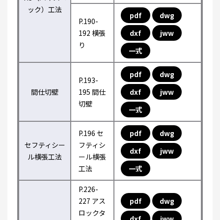
ック）工法
pdf
dwg
P.190-
192 横張
dxf
jww
り
一式
pdf
dwg
P.193-
間仕切壁
195 間仕
dxf
jww
切壁
一式
P.196 セ
pdf
dwg
セフティシー
フティシ
dxf
jww
ル横張工法
ール横張
工法
一式
P.226-
227 アス
pdf
dwg
ロックタ
dxf
jww