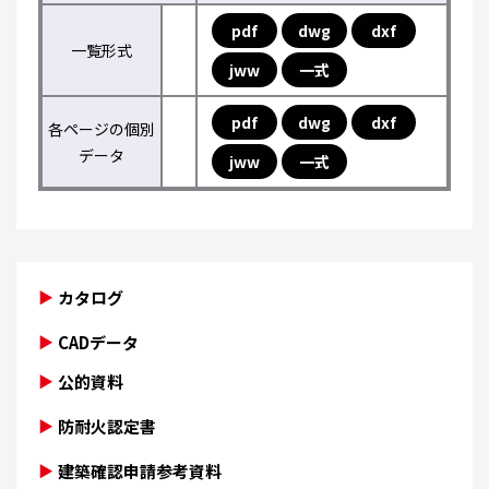
pdf
dwg
dxf
一覧形式
jww
一式
pdf
dwg
dxf
各ページの個別
データ
jww
一式
カタログ
CADデータ
公的資料
防耐火認定書
建築確認申請参考資料