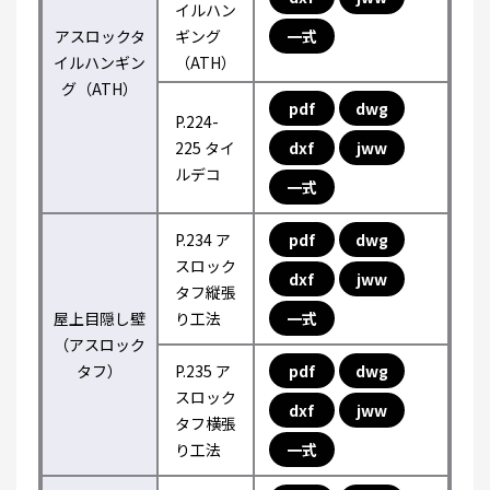
イルハン
アスロックタ
ギング
一式
イルハンギン
（ATH）
グ（ATH）
pdf
dwg
P.224-
225 タイ
dxf
jww
ルデコ
一式
P.234 ア
pdf
dwg
スロック
dxf
jww
タフ縦張
屋上目隠し壁
り工法
一式
（アスロック
タフ）
P.235 ア
pdf
dwg
スロック
dxf
jww
タフ横張
り工法
一式