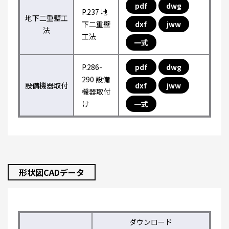
pdf
dwg
P.237 地
地下二重壁工
下二重壁
dxf
jww
法
工法
一式
P.286-
pdf
dwg
290 設備
設備機器取付
dxf
jww
機器取付
け
一式
形状図CADデータ
ダウンロード