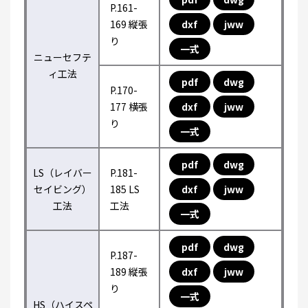
P.161-
169 縦張
dxf
jww
り
一式
ニューセフテ
ィ工法
pdf
dwg
P.170-
177 横張
dxf
jww
り
一式
pdf
dwg
LS（レイバー
P.181-
セイビング）
185 LS
dxf
jww
工法
工法
一式
pdf
dwg
P.187-
189 縦張
dxf
jww
り
一式
HS（ハイスペ