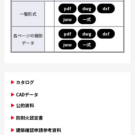
pdf
dwg
dxf
一覧形式
jww
一式
pdf
dwg
dxf
各ページの個別
データ
jww
一式
カタログ
CADデータ
公的資料
防耐火認定書
建築確認申請参考資料