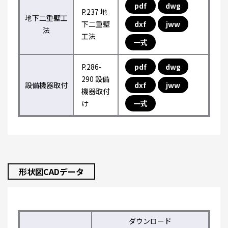
pdf
dwg
P.237 地
地下二重壁工
下二重壁
dxf
jww
法
工法
一式
P.286-
pdf
dwg
290 設備
設備機器取付
dxf
jww
機器取付
け
一式
形状図CADデータ
ダウンロード