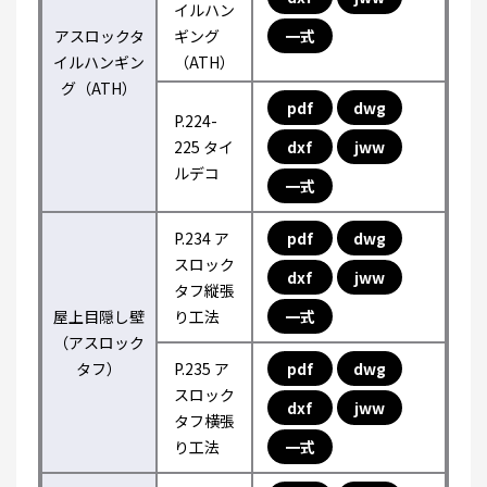
イルハン
アスロックタ
ギング
一式
イルハンギン
（ATH）
グ（ATH）
pdf
dwg
P.224-
225 タイ
dxf
jww
ルデコ
一式
P.234 ア
pdf
dwg
スロック
dxf
jww
タフ縦張
屋上目隠し壁
り工法
一式
（アスロック
タフ）
P.235 ア
pdf
dwg
スロック
dxf
jww
タフ横張
り工法
一式