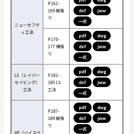
P.161-
169 縦張
dxf
jww
り
一式
ニューセフテ
ィ工法
pdf
dwg
P.170-
177 横張
dxf
jww
り
一式
pdf
dwg
LS（レイバー
P.181-
セイビング）
185 LS
dxf
jww
工法
工法
一式
pdf
dwg
P.187-
189 縦張
dxf
jww
り
一式
HS（ハイスペ