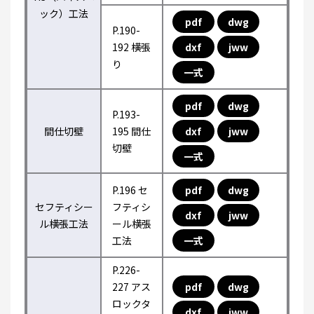
ック）工法
pdf
dwg
P.190-
192 横張
dxf
jww
り
一式
pdf
dwg
P.193-
間仕切壁
195 間仕
dxf
jww
切壁
一式
P.196 セ
pdf
dwg
セフティシー
フティシ
dxf
jww
ル横張工法
ール横張
工法
一式
P.226-
227 アス
pdf
dwg
ロックタ
dxf
jww