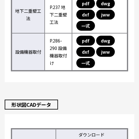
pdf
dwg
P.237 地
地下二重壁工
下二重壁
dxf
jww
法
工法
一式
P.286-
pdf
dwg
290 設備
設備機器取付
dxf
jww
機器取付
け
一式
形状図CADデータ
ダウンロード