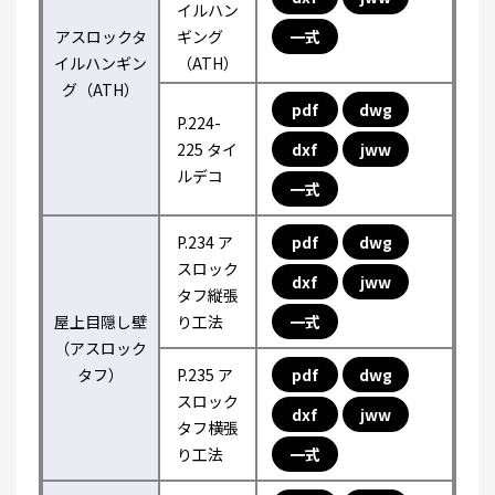
イルハン
アスロックタ
ギング
一式
イルハンギン
（ATH）
グ（ATH）
pdf
dwg
P.224-
225 タイ
dxf
jww
ルデコ
一式
P.234 ア
pdf
dwg
スロック
dxf
jww
タフ縦張
屋上目隠し壁
り工法
一式
（アスロック
タフ）
P.235 ア
pdf
dwg
スロック
dxf
jww
タフ横張
り工法
一式