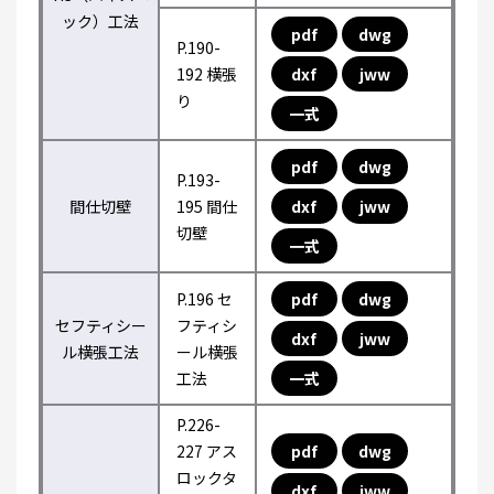
ック）工法
pdf
dwg
P.190-
192 横張
dxf
jww
り
一式
pdf
dwg
P.193-
間仕切壁
195 間仕
dxf
jww
切壁
一式
P.196 セ
pdf
dwg
セフティシー
フティシ
dxf
jww
ル横張工法
ール横張
工法
一式
P.226-
227 アス
pdf
dwg
ロックタ
dxf
jww