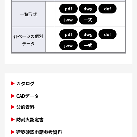
pdf
dwg
dxf
一覧形式
jww
一式
pdf
dwg
dxf
各ページの個別
データ
jww
一式
カタログ
CADデータ
公的資料
防耐火認定書
建築確認申請参考資料