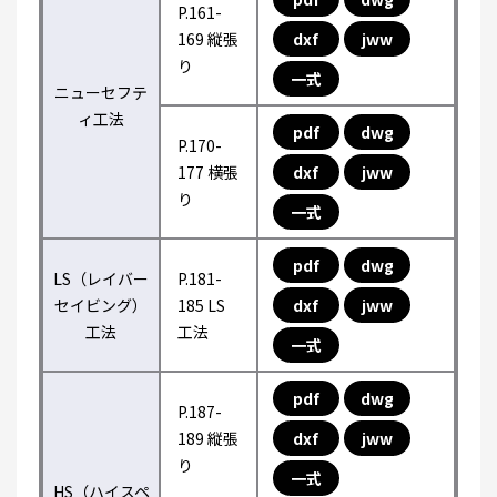
P.161-
169 縦張
dxf
jww
り
一式
ニューセフテ
ィ工法
pdf
dwg
P.170-
177 横張
dxf
jww
り
一式
pdf
dwg
LS（レイバー
P.181-
セイビング）
185 LS
dxf
jww
工法
工法
一式
pdf
dwg
P.187-
189 縦張
dxf
jww
り
一式
HS（ハイスペ