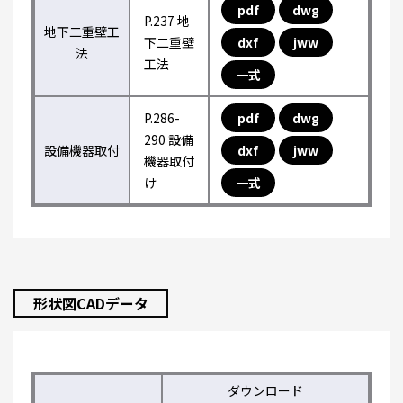
pdf
dwg
P.237 地
地下二重壁工
下二重壁
dxf
jww
法
工法
一式
P.286-
pdf
dwg
290 設備
設備機器取付
dxf
jww
機器取付
け
一式
形状図CADデータ
ダウンロード