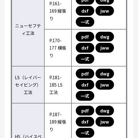
P.161-
169 縦張
dxf
jww
り
一式
ニューセフテ
ィ工法
pdf
dwg
P.170-
177 横張
dxf
jww
り
一式
pdf
dwg
LS（レイバー
P.181-
セイビング）
185 LS
dxf
jww
工法
工法
一式
pdf
dwg
P.187-
189 縦張
dxf
jww
り
一式
HS（ハイスペ