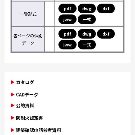
pdf
dwg
dxf
一覧形式
jww
一式
pdf
dwg
dxf
各ページの個別
データ
jww
一式
カタログ
CADデータ
公的資料
防耐火認定書
建築確認申請参考資料