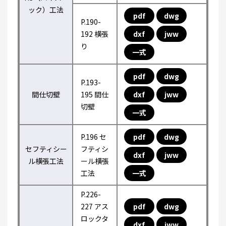
ック）工法
pdf
dwg
P.190-
192 横張
dxf
jww
り
一式
pdf
dwg
P.193-
間仕切壁
195 間仕
dxf
jww
切壁
一式
P.196 セ
pdf
dwg
セフティシー
フティシ
dxf
jww
ル横張工法
ール横張
工法
一式
P.226-
227 アス
pdf
dwg
ロックタ
dxf
jww