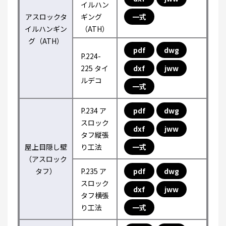
イルハン
アスロックタ
ギング
一式
イルハンギン
（ATH）
グ（ATH）
pdf
dwg
P.224-
225 タイ
dxf
jww
ルデコ
一式
P.234 ア
pdf
dwg
スロック
dxf
jww
タフ縦張
屋上目隠し壁
り工法
一式
（アスロック
タフ）
P.235 ア
pdf
dwg
スロック
dxf
jww
タフ横張
り工法
一式