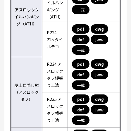
イルハン
アスロックタ
ギング
一式
イルハンギン
（ATH）
グ（ATH）
pdf
dwg
P.224-
225 タイ
dxf
jww
ルデコ
一式
P.234 ア
pdf
dwg
スロック
dxf
jww
タフ縦張
屋上目隠し壁
り工法
一式
（アスロック
タフ）
P.235 ア
pdf
dwg
スロック
dxf
jww
タフ横張
り工法
一式