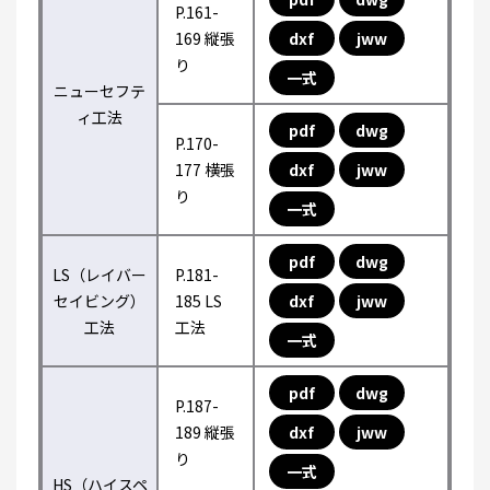
P.161-
169 縦張
dxf
jww
り
一式
ニューセフテ
ィ工法
pdf
dwg
P.170-
177 横張
dxf
jww
り
一式
pdf
dwg
LS（レイバー
P.181-
セイビング）
185 LS
dxf
jww
工法
工法
一式
pdf
dwg
P.187-
189 縦張
dxf
jww
り
一式
HS（ハイスペ