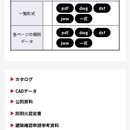
pdf
dwg
dxf
一覧形式
jww
一式
pdf
dwg
dxf
各ページの個別
データ
jww
一式
カタログ
CADデータ
公的資料
防耐火認定書
建築確認申請参考資料