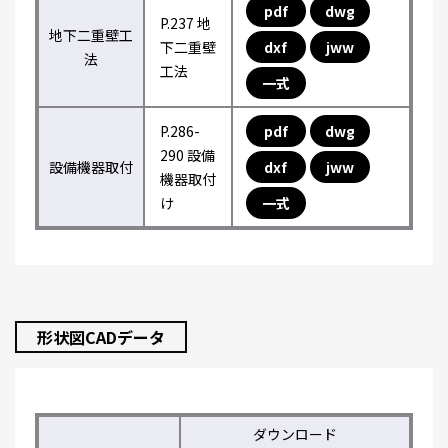
pdf
dwg
P.237 地
地下二重壁工
下二重壁
dxf
jww
法
工法
一式
P.286-
pdf
dwg
290 設備
設備機器取付
dxf
jww
機器取付
け
一式
形状図CADデータ
ダウンロード