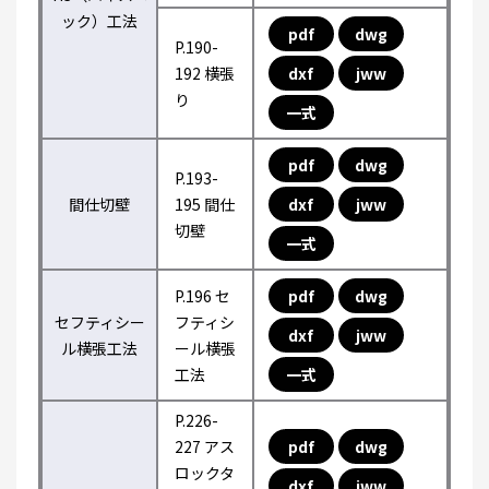
ック）工法
pdf
dwg
P.190-
192 横張
dxf
jww
り
一式
pdf
dwg
P.193-
間仕切壁
195 間仕
dxf
jww
切壁
一式
P.196 セ
pdf
dwg
セフティシー
フティシ
dxf
jww
ル横張工法
ール横張
工法
一式
P.226-
227 アス
pdf
dwg
ロックタ
dxf
jww