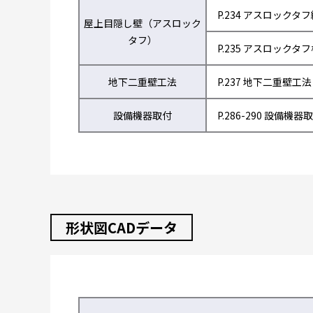
P.234 アスロックタ
屋上目隠し壁（アスロック
タフ）
P.235 アスロックタ
地下二重壁工法
P.237 地下二重壁工法
設備機器取付
P.286-290 設備機器
形状図CADデータ