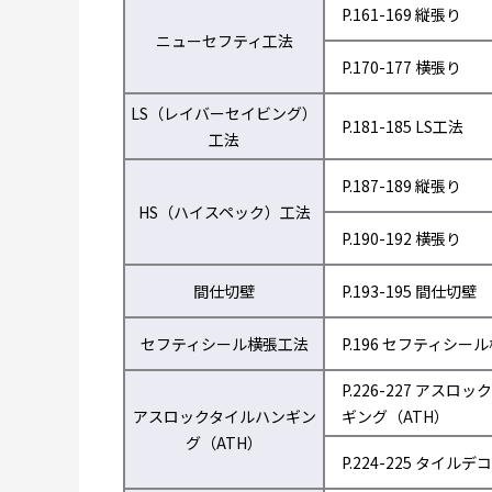
P.161-169 縦張り
ニューセフティ工法
P.170-177 横張り
LS（レイバーセイビング）
P.181-185 LS工法
工法
P.187-189 縦張り
HS（ハイスペック）工法
P.190-192 横張り
間仕切壁
P.193-195 間仕切壁
セフティシール横張工法
P.196 セフティシー
P.226-227 アスロ
アスロックタイルハンギン
ギング（ATH）
グ（ATH）
P.224-225 タイルデコ