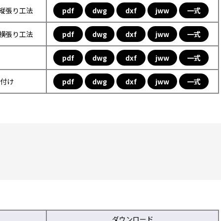
フ縦張り工法
pdf
dwg
dxf
jww
一式
フ横張り工法
pdf
dwg
dxf
jww
一式
pdf
dwg
dxf
jww
一式
取付け
pdf
dwg
dxf
jww
一式
ダウンロード