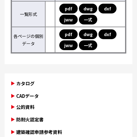
pdf
dwg
dxf
一覧形式
jww
一式
pdf
dwg
dxf
各ページの個別
データ
jww
一式
カタログ
CADデータ
公的資料
防耐火認定書
建築確認申請参考資料