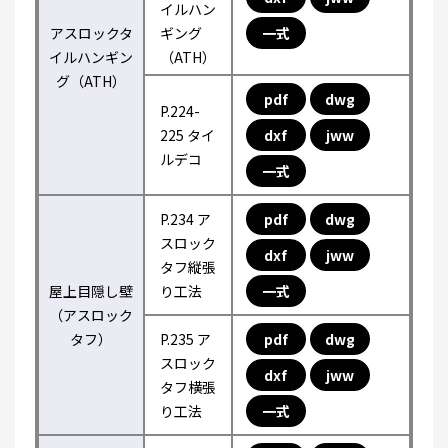
イルハン
アスロックタ
ギング
一式
イルハンギン
（ATH）
グ（ATH）
pdf
dwg
P.224-
225 タイ
dxf
jww
ルデコ
一式
P.234 ア
pdf
dwg
スロック
dxf
jww
タフ縦張
屋上目隠し壁
り工法
一式
（アスロック
タフ）
P.235 ア
pdf
dwg
スロック
dxf
jww
タフ横張
り工法
一式