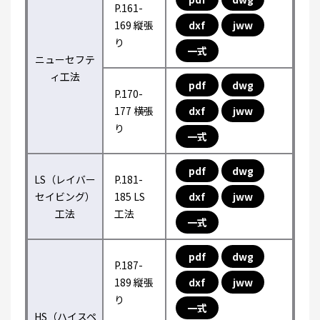
P.161-
169 縦張
dxf
jww
り
一式
ニューセフテ
ィ工法
pdf
dwg
P.170-
177 横張
dxf
jww
り
一式
pdf
dwg
LS（レイバー
P.181-
セイビング）
185 LS
dxf
jww
工法
工法
一式
pdf
dwg
P.187-
189 縦張
dxf
jww
り
一式
HS（ハイスペ