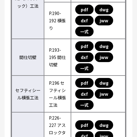
ック）工法
pdf
dwg
P.190-
192 横張
dxf
jww
り
一式
pdf
dwg
P.193-
間仕切壁
195 間仕
dxf
jww
切壁
一式
P.196 セ
pdf
dwg
セフティシー
フティシ
dxf
jww
ル横張工法
ール横張
工法
一式
P.226-
227 アス
pdf
dwg
ロックタ
dxf
jww