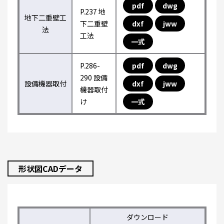
pdf
dwg
P.237 地
地下二重壁工
下二重壁
dxf
jww
法
工法
一式
P.286-
pdf
dwg
290 設備
設備機器取付
dxf
jww
機器取付
け
一式
形状図CADデータ
ダウンロード