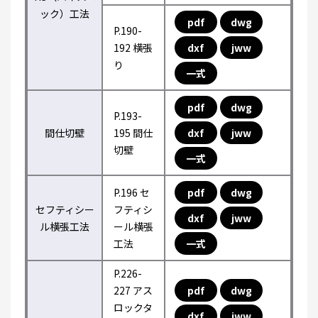
ック）工法
pdf
dwg
P.190-
192 横張
dxf
jww
り
一式
pdf
dwg
P.193-
間仕切壁
195 間仕
dxf
jww
切壁
一式
P.196 セ
pdf
dwg
セフティシー
フティシ
dxf
jww
ル横張工法
ール横張
工法
一式
P.226-
227 アス
pdf
dwg
ロックタ
dxf
jww