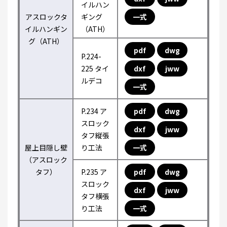
イルハン
アスロックタ
ギング
一式
イルハンギン
（ATH）
グ（ATH）
pdf
dwg
P.224-
225 タイ
dxf
jww
ルデコ
一式
P.234 ア
pdf
dwg
スロック
dxf
jww
タフ縦張
屋上目隠し壁
り工法
一式
（アスロック
タフ）
P.235 ア
pdf
dwg
スロック
dxf
jww
タフ横張
り工法
一式