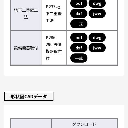
pdf
dwg
P.237 地
地下二重壁工
下二重壁
dxf
jww
法
工法
一式
P.286-
pdf
dwg
290 設備
設備機器取付
dxf
jww
機器取付
け
一式
形状図CADデータ
ダウンロード