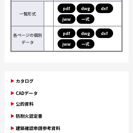
pdf
dwg
dxf
一覧形式
jww
一式
pdf
dwg
dxf
各ページの個別
データ
jww
一式
カタログ
CADデータ
公的資料
防耐火認定書
建築確認申請参考資料