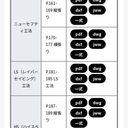
P.161-
169 縦張
dxf
jww
り
一式
ニューセフテ
ィ工法
pdf
dwg
P.170-
177 横張
dxf
jww
り
一式
pdf
dwg
LS（レイバー
P.181-
セイビング）
185 LS
dxf
jww
工法
工法
一式
pdf
dwg
P.187-
189 縦張
dxf
jww
り
一式
HS（ハイスペ