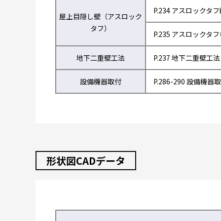
P.234 アスロックタ
屋上目隠し壁（アスロック
タフ）
P.235 アスロックタ
地下二重壁工法
P.237 地下二重壁工法
設備機器取付
P.286-290 設備機器
形状図CADデータ