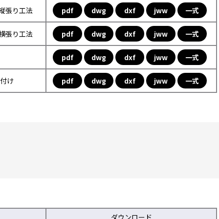
フ縦張り工法
pdf
dwg
dxf
jww
一式
フ横張り工法
pdf
dwg
dxf
jww
一式
pdf
dwg
dxf
jww
一式
取付け
pdf
dwg
dxf
jww
一式
ダウンロード