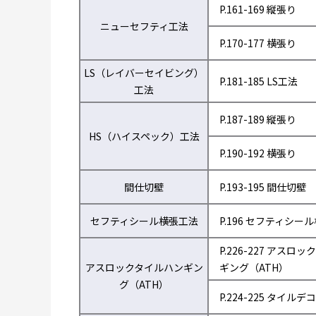
P.161-169 縦張り
ニューセフティ工法
P.170-177 横張り
LS（レイバーセイビング）
P.181-185 LS工法
工法
P.187-189 縦張り
HS（ハイスペック）工法
P.190-192 横張り
間仕切壁
P.193-195 間仕切壁
セフティシール横張工法
P.196 セフティシー
P.226-227 アスロ
アスロックタイルハンギン
ギング（ATH）
グ（ATH）
P.224-225 タイルデコ