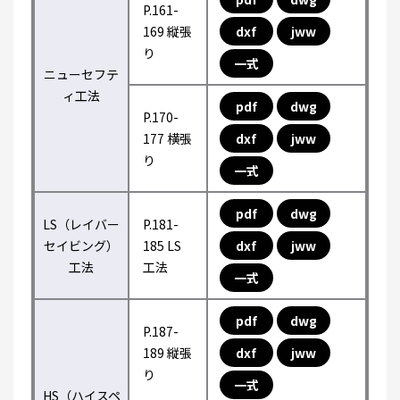
P.161-
169 縦張
dxf
jww
り
一式
ニューセフテ
ィ工法
pdf
dwg
P.170-
177 横張
dxf
jww
り
一式
pdf
dwg
LS（レイバー
P.181-
セイビング）
185 LS
dxf
jww
工法
工法
一式
pdf
dwg
P.187-
189 縦張
dxf
jww
り
一式
HS（ハイスペ