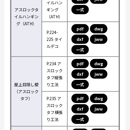
イルハン
アスロックタ
ギング
一式
イルハンギン
（ATH）
グ（ATH）
pdf
dwg
P.224-
225 タイ
dxf
jww
ルデコ
一式
P.234 ア
pdf
dwg
スロック
dxf
jww
タフ縦張
屋上目隠し壁
り工法
一式
（アスロック
タフ）
P.235 ア
pdf
dwg
スロック
dxf
jww
タフ横張
り工法
一式