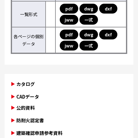
pdf
dwg
dxf
一覧形式
jww
一式
pdf
dwg
dxf
各ページの個別
データ
jww
一式
カタログ
CADデータ
公的資料
防耐火認定書
建築確認申請参考資料