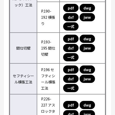
ック）工法
pdf
dwg
P.190-
192 横張
dxf
jww
り
一式
pdf
dwg
P.193-
間仕切壁
195 間仕
dxf
jww
切壁
一式
P.196 セ
pdf
dwg
セフティシー
フティシ
dxf
jww
ル横張工法
ール横張
工法
一式
P.226-
227 アス
pdf
dwg
ロックタ
dxf
jww