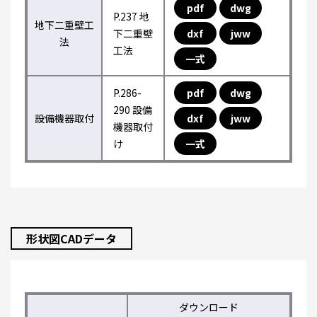
pdf
dwg
P.237 地
地下二重壁工
下二重壁
dxf
jww
法
工法
一式
P.286-
pdf
dwg
290 設備
設備機器取付
dxf
jww
機器取付
け
一式
形状図CADデータ
ダウンロード