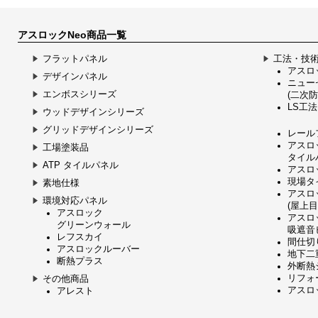
アスロックNeo商品一覧
フラットパネル
工法・技
アスロッ
デザインパネル
ニュー
エンボスシリーズ
(二次防
LS工法
ウッドデザインシリーズ
グリッドデザインシリーズ
レール
アスロ
工場塗装品
タイル
ATP タイルパネル
アスロ
現場タ
素地仕様
アスロ
環境対応パネル
(屋上
アスロック
アスロ
グリーンウォール
吸遮音
レフスカイ
間仕切
アスロックルーバー
地下二
断熱プラス
外断熱
リフォ
その他商品
アスロッ
アレスト