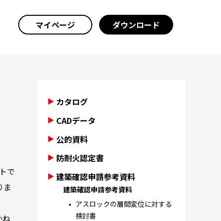
マイページ
ダウンロード
カタログ
CADデータ
公的資料
防耐火認定書
トで
建築確認申請参考資料
りま
建築確認申請参考資料
アスロックの層間変位に対する
検討書
かね