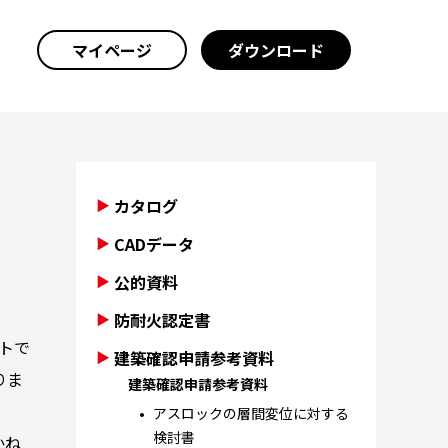
マイページ
ダウンロード
カタログ
CADデータ
公的資料
防耐火認定書
トで
建築確認申請参考資料
りま
建築確認申請参考資料
アスロックの層間変位に対する
検討書
かね