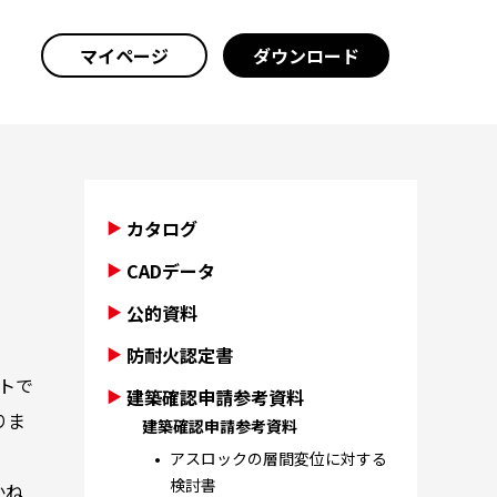
マイページ
ダウンロード
カタログ
CADデータ
公的資料
防耐火認定書
トで
建築確認申請参考資料
りま
建築確認申請参考資料
アスロックの層間変位に対する
検討書
かね