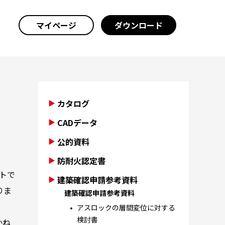
マイページ
ダウンロード
カタログ
CADデータ
公的資料
防耐火認定書
トで
建築確認申請参考資料
りま
建築確認申請参考資料
アスロックの層間変位に対する
検討書
かね