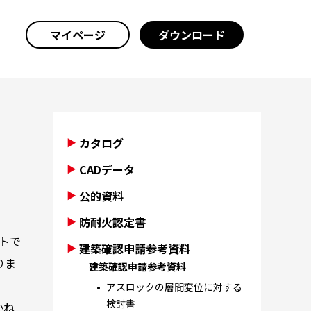
マイページ
ダウンロード
カタログ
CADデータ
公的資料
防耐火認定書
トで
建築確認申請参考資料
りま
建築確認申請参考資料
アスロックの層間変位に対する
検討書
かね