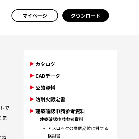
マイページ
ダウンロード
カタログ
CADデータ
公的資料
防耐火認定書
トで
建築確認申請参考資料
りま
建築確認申請参考資料
アスロックの層間変位に対する
検討書
かね