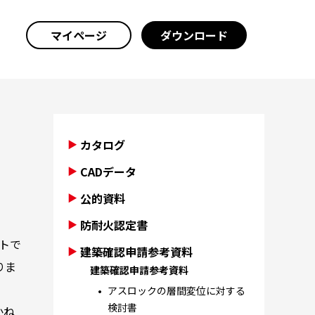
マイページ
ダウンロード
カタログ
CADデータ
公的資料
防耐火認定書
トで
建築確認申請参考資料
りま
建築確認申請参考資料
アスロックの層間変位に対する
検討書
かね