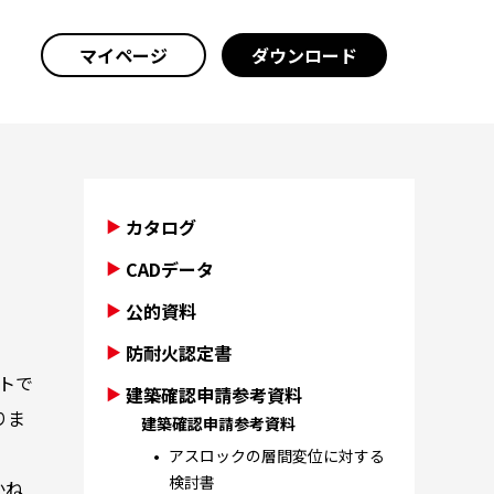
マイページ
ダウンロード
カタログ
CADデータ
公的資料
防耐火認定書
トで
建築確認申請参考資料
りま
建築確認申請参考資料
アスロックの層間変位に対する
検討書
かね