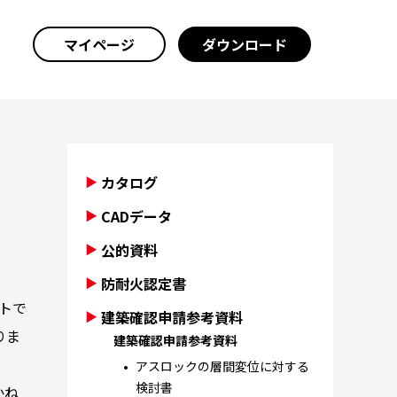
マイページ
ダウンロード
カタログ
CADデータ
公的資料
防耐火認定書
トで
建築確認申請参考資料
りま
建築確認申請参考資料
アスロックの層間変位に対する
検討書
かね