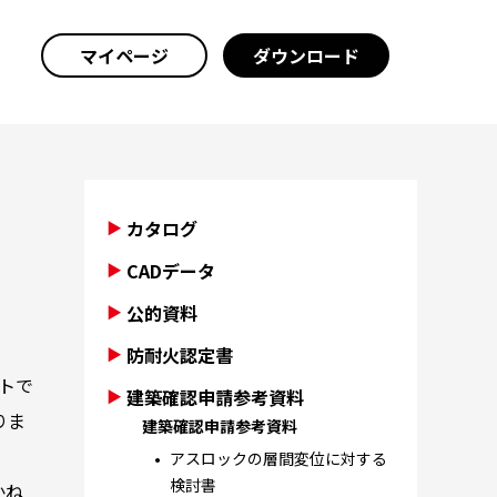
マイページ
ダウンロード
カタログ
CADデータ
公的資料
防耐火認定書
トで
建築確認申請参考資料
りま
建築確認申請参考資料
アスロックの層間変位に対する
検討書
かね